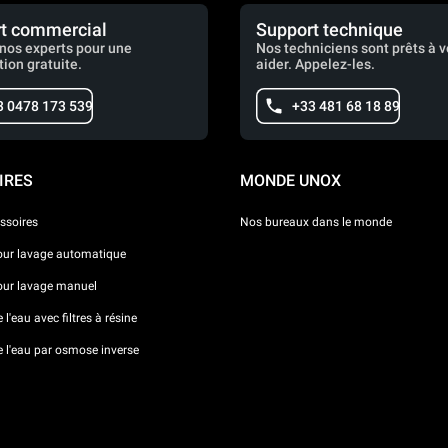
t commercial
Support technique
nos experts pour une
Nos techniciens sont prêts à 
tion gratuite.
aider. Appelez-les.
3 0478 173 539
+33 481 68 18 89
IRES
MONDE UNOX
ssoires
Nos bureaux dans le monde
our lavage automatique
our lavage manuel
l'eau avec filtres à résine
e l'eau par osmose inverse