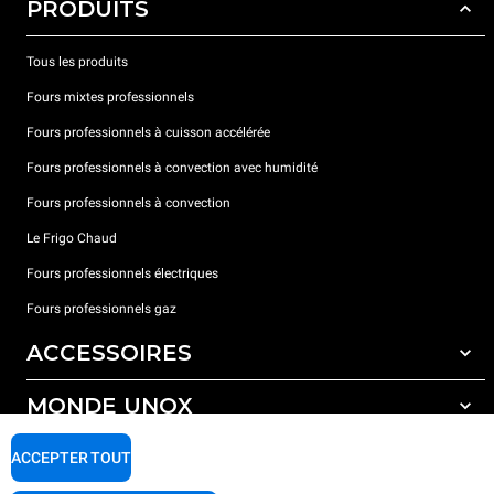
PRODUITS
Tous les produits
Fours mixtes professionnels
Fours professionnels à cuisson accélérée
Fours professionnels à convection avec humidité
Fours professionnels à convection
Le Frigo Chaud
Fours professionnels électriques
Fours professionnels gaz
ACCESSOIRES
MONDE UNOX
Tous les accessoires
Détergents pour lavage automatique
SUPPORT
ACCEPTER TOUT
Nos bureaux dans le monde
Détergents pour lavage manuel