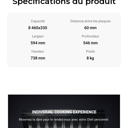
Spécifications du produit
Capacité
Distance entre les plaques
8 460x330
60 mm
Largeur
Profondeur
594 mm
546 mm
Hauteur
Poids
738 mm
8 kg
INDIVIDUAL COOKING EXPERIENCE
Réservez la date pour le rendez-vous avec votre Chef personnel.