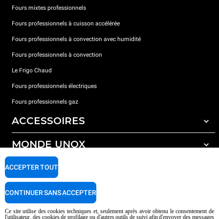
Fours mixtes professionnels
Fours professionnels à cuisson accélérée
Fours professionnels à convection avec humidité
Fours professionnels à convection
Le Frigo Chaud
Fours professionnels électriques
Fours professionnels gaz
ACCESSOIRES
MONDE UNOX
Tous les accessoires
Détergents pour lavage automatique
SUPPORT
ACCEPTER TOUT
Nos bureaux dans le monde
Détergents pour lavage manuel
Traitement de l'eau avec filtres à résine
Garantie Unox
CONTINUER SANS ACCEPTER
Traitement de l'eau par osmose inverse
Trouver les Revendeurs
Ce site utilise des cookies techniques et, seulement après avoir obtenu le consentement de
l'utilisateur, des cookies de profilage ou d'autres outils de suivi afin d'envoyer des messages