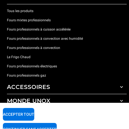
Tous les produits
Fours mixtes professionnels
Fours professionnels à cuisson accélérée
Fours professionnels à convection avec humidité
Fours professionnels à convection
Le Frigo Chaud
Fours professionnels électriques
Fours professionnels gaz
ACCESSOIRES
MONDE UNOX
Tous les accessoires
Détergents pour lavage automatique
SUPPORT
ACCEPTER TOUT
Nos bureaux dans le monde
Détergents pour lavage manuel
Traitement de l'eau avec filtres à résine
Garantie Unox