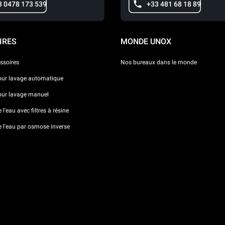
3 0478 173 539
+33 481 68 18 89
IRES
MONDE UNOX
ssoires
Nos bureaux dans le monde
our lavage automatique
our lavage manuel
l'eau avec filtres à résine
e l'eau par osmose inverse