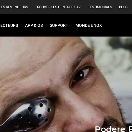
LES REVENDEURS
TROUVER LES CENTRES SAV
TESTIMONIALS
BLOG
SECTEURS
APP & OS
SUPPORT
MONDE UNOX
Podere B