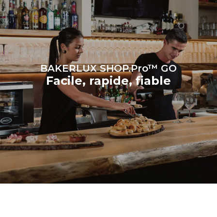
il est connecté; ces
dernières peuvent être
éliminées en choisissant
d'acheter de l'énergie
produite à partir de sources
renouvelables.
Greenhouse
Gas Protocol
BAKERLUX SHOP.Pro™ GO
Facile, rapide, fiable