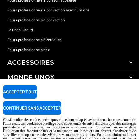
Fours professionnels à cuisson accélérée
Fours professionnels à convection avec humidité
Fours professionnels à convection
Le Frigo Chaud
Fours professionnels électriques
Fours professionnels gaz
ACCESSOIRES
MONDE UNOX
Tous les accessoires
Détergents pour lavage automatique
SUPPORT
ACCEPTER TOUT
Nos bureaux dans le monde
Détergents pour lavage manuel
Traitement de l'eau avec filtres à résine
Garantie Unox
CONTINUER SANS ACCEPTER
Traitement de l'eau par osmose inverse
Trouver les Revendeurs
Ce site utilise des cookies techniques et, seulement après avoir obtenu le consentement de
l'utilisateur, des cookies de profilage ou d'autres outils de suivi afin d'envoyer des messages
Trouver les Centres SAV
publicitaires en ligne avec les préférences exprimées par l'utilisateur lui-même dans
l'utilisation des fonctionnalités et la navigation sur le net et / ou objectif d'analyser et de
AI Content Disclaimer
Privacy policy
Cookie policy
surveiller le comportement des visiteurs, y compris ceux de tiers. Pour plus d'informations et
pour personnaliser vos préférences, même si vous refusez votre consentement, consultez la