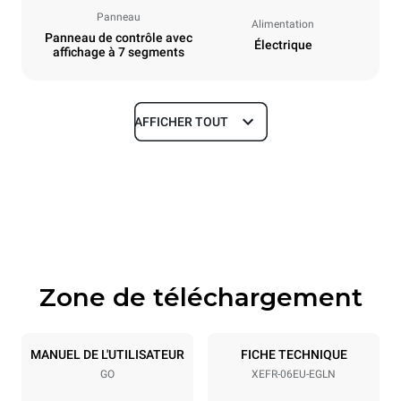
Panneau
Alimentation
Panneau de contrôle avec
Électrique
affichage à 7 segments
AFFICHER TOUT
Dimensions
Largeur
Profondeur
800 mm
811 mm
Hauteur
Poids
682 mm
72 kg
Zone de téléchargement
Caractéristiques de la plaque
Nombre de plaques
Taille de la plaque
6
600x400
MANUEL DE L'UTILISATEUR
FICHE TECHNIQUE
GO
XEFR-06EU-EGLN
Espace entre les plaques
75 mm