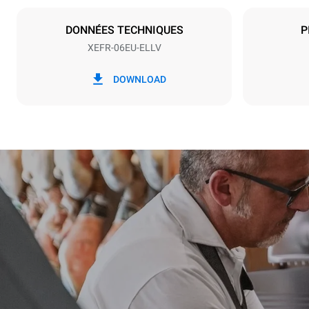
NON INCLU
DONNÉES TECHNIQUES
P
XEFR-06EU-ELLV
*
Consommation en kwh et émissions de
Consommat
co2
DOWNLOAD
17,5 kWh/