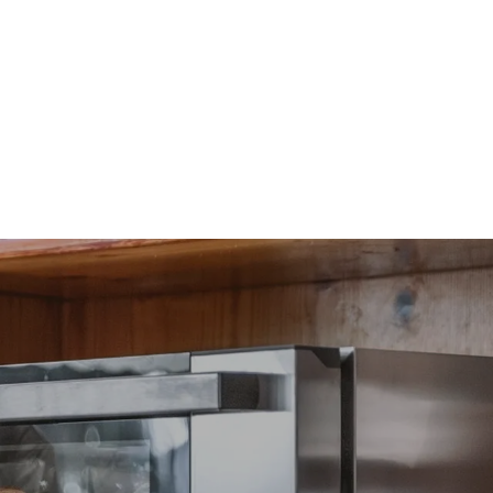
t les
ar le four.
endent du
est connecté;
liminées en
rgie produite
bles.