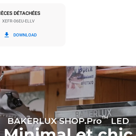
S
IÈCES DÉTACHÉES
XEFR-06EU-ELLV
ion en kWh
Émissions de CO2
DOWNLOAD
jour
0 Kg CO2/jour
L'estimation inclut uniquemen
émissions directes produites p
Les émissions indirectes dép
réseau énergétique auquel il 
ces dernières peuvent être é
choisissant d'acheter de l'éne
à partir de sources renouvela
™
BAKERLUX SHOP.Pro
LED
Minimal et chic