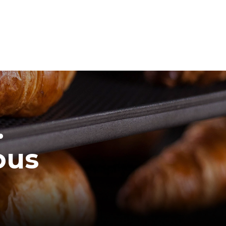
.
ous