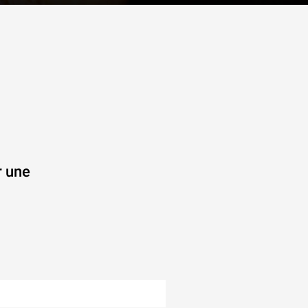
r une
.