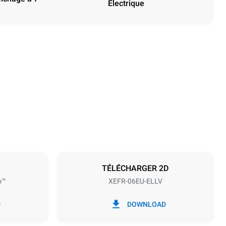
Électrique
Hauteur
682 mm
Espace entre les plaques
75 mm
TÉLÉCHARGER 2D
o™
XEFR-06EU-ELLV
Fréquence
50 / 60 Hz
D
DOWNLOAD