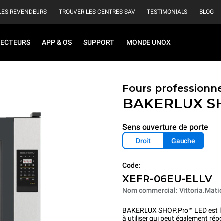
LES REVENDEURS
TROUVER LES CENTRES SAV
TESTIMONIALS
BLOG
SECTEURS
APP & OS
SUPPORT
MONDE UNOX
Fours professionn
BAKERLUX S
Sens ouverture de porte
Droit
Gauche
Code:
XEFR-06EU-ELLV
Nom commercial: Vittoria.Mati
BAKERLUX SHOP.Pro™ LED est la so
à utiliser qui peut également rép