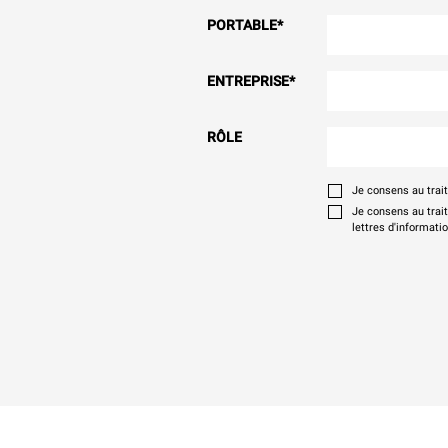
PORTABLE
*
ENTREPRISE
*
RÔLE
Je consens au tra
Je consens au trai
lettres d'informati