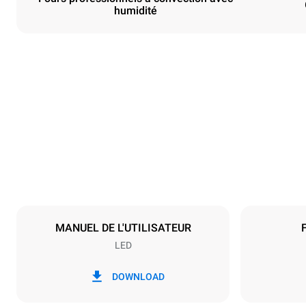
humidité
Dimensions
Largeur
800 mm
Poids
72 kg
Caractéristiques de la plaque
Nombre de pl
6
MANUEL DE L'UTILISATEUR
LED
Alimentation
Tension
380-415V 3
DOWNLOAD
Type de prise