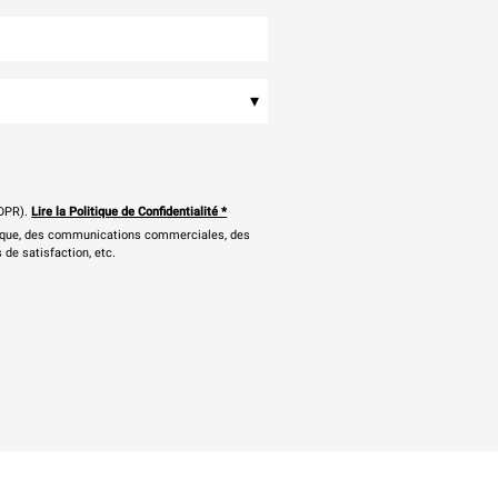
▾
DPR).
Lire la Politique de Confidentialité
*
onique, des communications commerciales, des
 de satisfaction, etc.