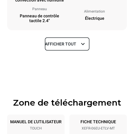
convection avec humidité
Panneau
Alimentation
Panneau de contrôle
Électrique
tactile 2.4"
AFFICHER TOUT
Dimensions
Largeur
Profondeur
800 mm
811 mm
Hauteur
Poids
682 mm
72 kg
Zone de téléchargement
Caractéristiques de la plaque
Nombre de plaques
Taille de la plaque
6
600x400
MANUEL DE L'UTILISATEUR
FICHE TECHNIQUE
TOUCH
XEFR-06EU-ETLV-MT
Espace entre les plaques