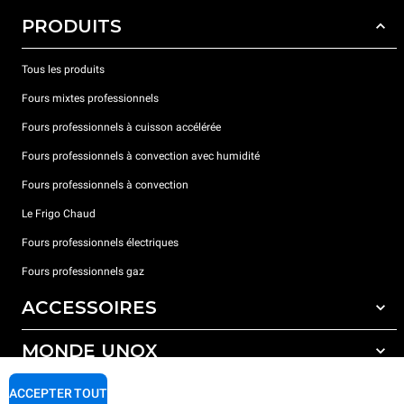
PRODUITS
Tous les produits
Fours mixtes professionnels
Fours professionnels à cuisson accélérée
Fours professionnels à convection avec humidité
Fours professionnels à convection
Le Frigo Chaud
Fours professionnels électriques
Fours professionnels gaz
ACCESSOIRES
MONDE UNOX
Tous les accessoires
Détergents pour lavage automatique
SUPPORT
ACCEPTER TOUT
Nos bureaux dans le monde