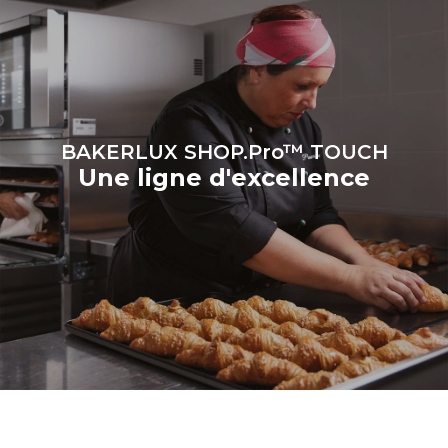
il est connecté; ces
dernières peuvent être
éliminées en choisissant
d'acheter de l'énergie
produite à partir de sources
renouvelables.
Greenhouse
Gas Protocol
BAKERLUX SHOP.Pro™ TOUCH
Une ligne d'excellence