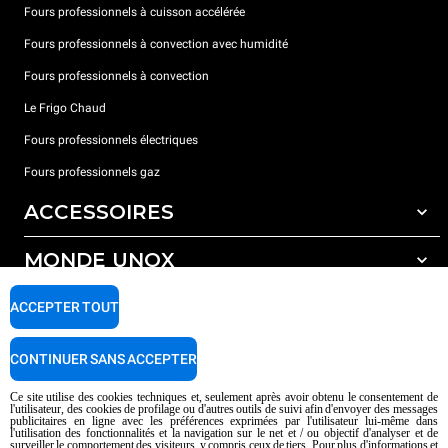
Fours professionnels à cuisson accélérée
Fours professionnels à convection avec humidité
Fours professionnels à convection
Le Frigo Chaud
Fours professionnels électriques
Fours professionnels gaz
ACCESSOIRES
MONDE UNOX
Tous les accessoires
Détergents pour lavage automatique
SUPPORT
ACCEPTER TOUT
Nos bureaux dans le monde
Détergents pour lavage manuel
Traitement de l'eau avec filtres à résine
Garantie Unox
CONTINUER SANS ACCEPTER
Traitement de l'eau par osmose inverse
Trouver les Revendeurs
Ce site utilise des cookies techniques et, seulement après avoir obtenu le consentement de
l'utilisateur, des cookies de profilage ou d'autres outils de suivi afin d'envoyer des messages
Trouver les Centres SAV
publicitaires en ligne avec les préférences exprimées par l'utilisateur lui-même dans
l'utilisation des fonctionnalités et la navigation sur le net et / ou objectif d'analyser et de
AI Content Disclaimer
Privacy policy
Cookie policy
surveiller le comportement des visiteurs, y compris ceux de tiers. Pour plus d'informations et