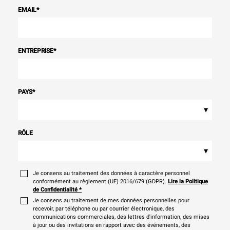
EMAIL
*
ENTREPRISE
*
PAYS
*
▾
RÔLE
▾
Je consens au traitement des données à caractère personnel
conformément au règlement (UE) 2016/679 (GDPR).
Lire la Politique
de Confidentialité
*
Je consens au traitement de mes données personnelles pour
recevoir, par téléphone ou par courrier électronique, des
communications commerciales, des lettres d'information, des mises
à jour ou des invitations en rapport avec des événements, des