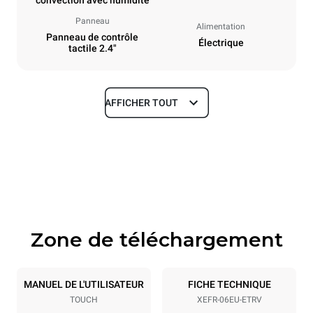
convection avec humidité
Panneau
Alimentation
Panneau de contrôle
Électrique
tactile 2.4"
AFFICHER TOUT
Dimensions
Largeur
Profondeur
800 mm
811 mm
Hauteur
Poids
682 mm
72 kg
Zone de téléchargement
Caractéristiques de la plaque
Nombre de plaques
Taille de la plaque
6
600x400
MANUEL DE L'UTILISATEUR
FICHE TECHNIQUE
TOUCH
XEFR-06EU-ETRV
Espace entre les plaques