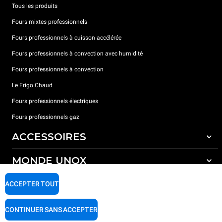
Tous les produits
Fours mixtes professionnels
Fours professionnels à cuisson accélérée
Fours professionnels à convection avec humidité
Fours professionnels à convection
Le Frigo Chaud
Fours professionnels électriques
Fours professionnels gaz
ACCESSOIRES
MONDE UNOX
Tous les accessoires
Détergents pour lavage automatique
SUPPORT
ACCEPTER TOUT
Nos bureaux dans le monde
Détergents pour lavage manuel
Traitement de l'eau avec filtres à résine
Garantie Unox
CONTINUER SANS ACCEPTER