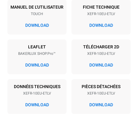
10
600x400
MANUEL DE L'UTILISATEUR
FICHE TECHNIQUE
TOUCH
XEFR-10EU-ETLV
Espace entre les plaques
75 mm
DOWNLOAD
DOWNLOAD
Alimentation
LEAFLET
TÉLÉCHARGER 2D
BAKERLUX SHOP.Pro™
XEFR-10EU-ETLV
Tension
Énergie électrique
380-415V 3N~ / 220-240V
15,5 kW
DOWNLOAD
DOWNLOAD
3~
Fréquence
Type de prise
50 / 60 Hz
NON INCLUS
DONNÉES TECHNIQUES
PIÈCES DÉTACHÉES
XEFR-10EU-ETLV
XEFR-10EU-ETLV
DOWNLOAD
DOWNLOAD
*
Consommation en kwh et émissions de co2
Consommation en kWh
Émissions de CO2
27,1 kWh/jour
0 Kg CO2/jour
L'estimation inclut
uniquement les émissions