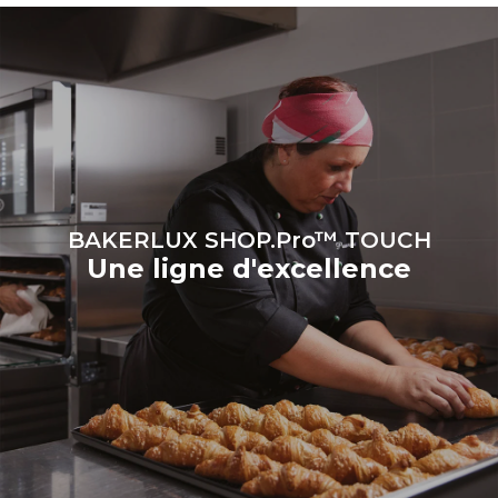
directes produites par le
four. Les émissions
indirectes dépendent du
réseau énergétique auquel
il est connecté; ces
dernières peuvent être
éliminées en choisissant
d'acheter de l'énergie
produite à partir de sources
renouvelables.
Greenhouse
Gas Protocol
BAKERLUX SHOP.Pro™ TOUCH
Une ligne d'excellence