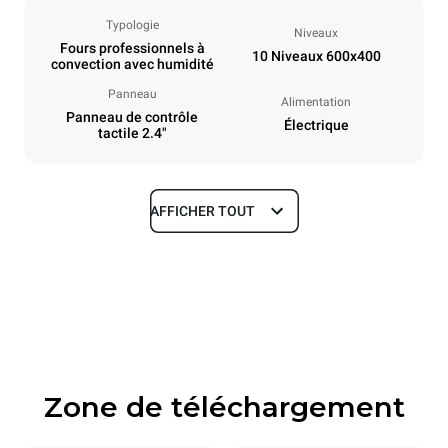
Typologie
Niveaux
Fours professionnels à
10 Niveaux 600x400
convection avec humidité
Panneau
Alimentation
Panneau de contrôle
Électrique
tactile 2.4"
AFFICHER TOUT
Dimensions
Largeur
Profondeur
800 mm
811 mm
Hauteur
Poids
952 mm
96 kg
Zone de téléchargement
Caractéristiques de la plaque
Nombre de plaques
Taille de la plaque