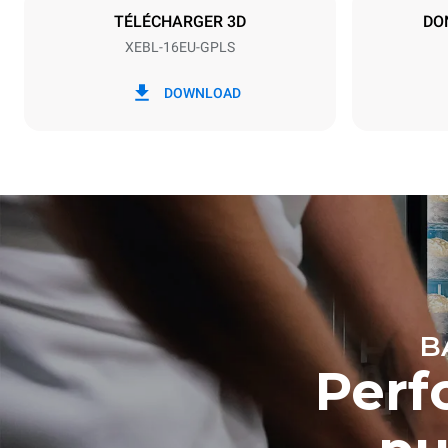
TÉLÉCHARGER 3D
DO
XEBL-16EU-GPLS
*
Consommation en kwh et émissions de
Consommat
co2
DOWNLOAD
34,1 kWh/
B
Perf