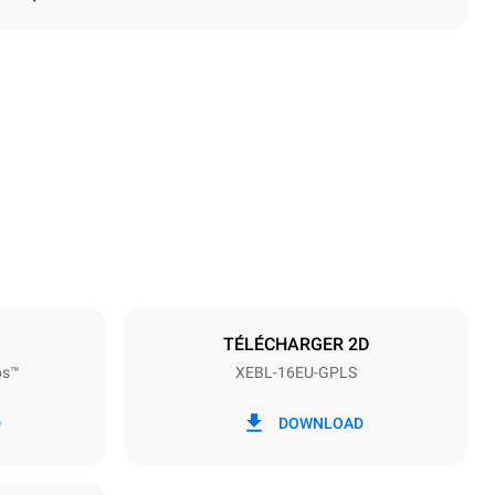
Hauteur
1875 mm
Espace entre les plaques
81 mm
TÉLÉCHARGER 2D
ps™
XEBL-16EU-GPLS
Fréquence
50 / 60 Hz
D
DOWNLOAD