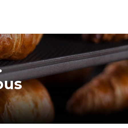
.
ous