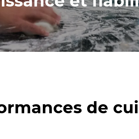
issance et fiabili
ormances de cu