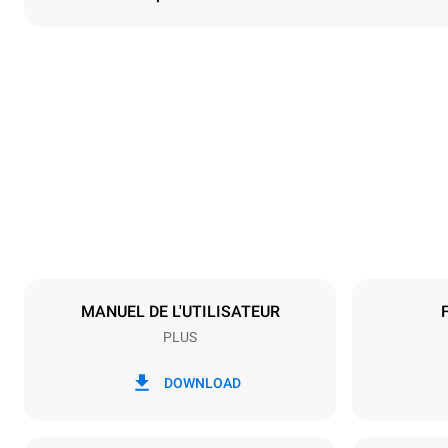
Dimensions
Largeur
892 mm
Poids
309 kg
Caractéristiques de la plaque
Nombre de pl
16
MANUEL DE L'UTILISATEUR
PLUS
Alimentation
Tension
220-240V 1
DOWNLOAD
Puissance nom
48