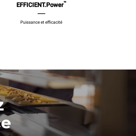
™
EFFICIENT.Power
Puissance et efficacité
e
z
ce