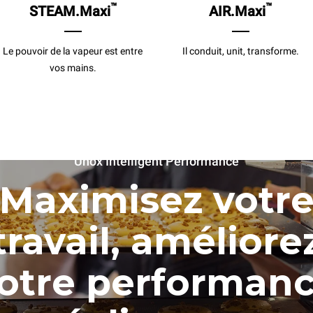
™
™
STEAM.Maxi
AIR.Maxi
Le pouvoir de la vapeur est entre
Il conduit, unit, transforme.
vos mains.
Unox Intelligent Performance
Maximisez votr
travail, améliore
otre performan