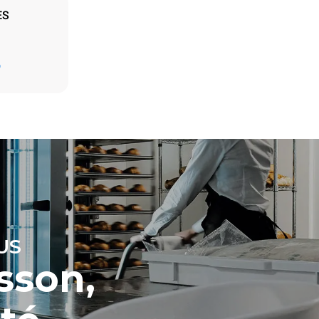
ES
D
ment les
par la
sions
nsommation
o. Les
tes
 énergétique
connectées;
n optant
e à partir de
ne donnée
les
US
sson,
otocol