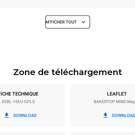
AFFICHER TOUT
Profondeur
925 mm
Zone de téléchargement
aques
Taille de la plaque
600x400
FICHE TECHNIQUE
LEAFLET
XEBL-16EU-GPLS
BAKERTOP MIND.Ma
Énergie électrique
N~
2,5 kW
DOWNLOAD
DOWNLOA
inale du gaz max.
Type de prise
Schuko | ✓