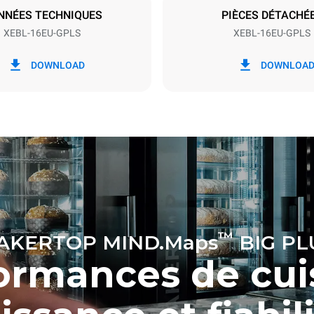
NNÉES TECHNIQUES
PIÈCES DÉTACHÉ
XEBL-16EU-GPLS
XEBL-16EU-GPLS
ion en kWh
Émissions de CO2
DOWNLOAD
DOWNLOA
jour
6,2 Kg CO2/jour
L’estimation comprend seule
émissions directes produites 
combustion de gaz. Les émis
directes provenant de la co
d’électricité sont égales à zér
émissions électriques indirec
dépendent de la composition
du réseau auquel elles sont 
elles peuvent être annulées e
pour l’achat d’énergie produit
sources renouvelables. Aucu
n’est disponible pour calculer 
émissions indirectes liées à
™
AKERTOP MIND.Maps
BIG PL
l’approvisionnement en gaz.
ormances de cui
Sources :
Greenhouse Gas Pr