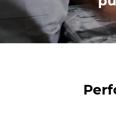
pu
Perf