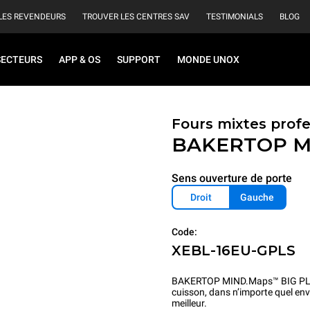
LES REVENDEURS
TROUVER LES CENTRES SAV
TESTIMONIALS
BLOG
SECTEURS
APP & OS
SUPPORT
MONDE UNOX
Fours mixtes profe
BAKERTOP M
Sens ouverture de porte
Droit
Gauche
Code:
XEBL-16EU-GPLS
BAKERTOP MIND.Maps™ BIG PLUS es
cuisson, dans n’importe quel env
meilleur.