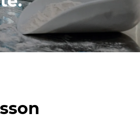
té.
isson