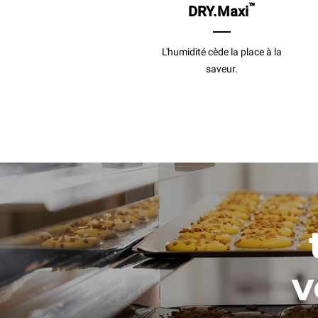
™
DRY.Maxi
L'humidité cède la place à la
saveur.
v