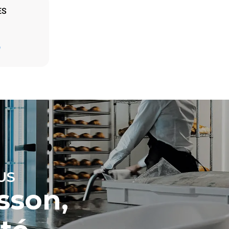
ES
D
ment les
par la
sions
nsommation
o. Les
tes
 énergétique
connectées;
n optant
e à partir de
ne donnée
les
US
sson,
otocol