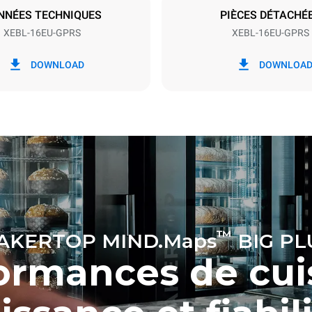
NNÉES TECHNIQUES
PIÈCES DÉTACHÉ
XEBL-16EU-GPRS
XEBL-16EU-GPRS
ion en kWh
Émissions de CO2
DOWNLOAD
DOWNLOA
jour
6,2 Kg CO2/jour
L’estimation comprend seule
émissions directes produites 
combustion de gaz. Les émis
directes provenant de la co
d’électricité sont égales à zér
émissions électriques indirec
dépendent de la composition
du réseau auquel elles sont 
elles peuvent être annulées e
pour l’achat d’énergie produit
sources renouvelables. Aucu
n’est disponible pour calculer 
émissions indirectes liées à
™
AKERTOP MIND.Maps
BIG PL
l’approvisionnement en gaz.
ormances de cui
Sources :
Greenhouse Gas Pr