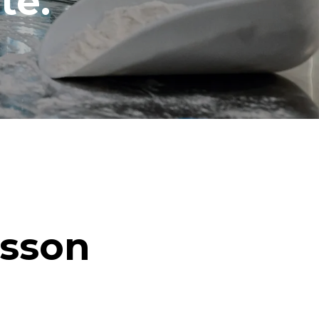
té.
isson