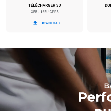
TÉLÉCHARGER 3D
DO
XEBL-16EU-GPRS
*
Consommation en kwh et émissions de
Consommat
co2
DOWNLOAD
34,1 kWh/
B
Perf