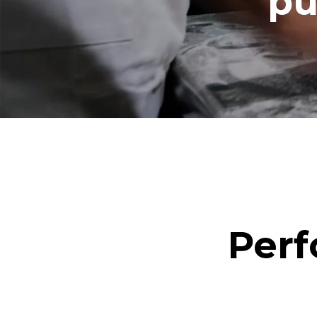
pu
Perf