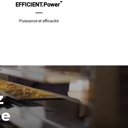
™
EFFICIENT.Power
Puissance et efficacité
e
z
ce