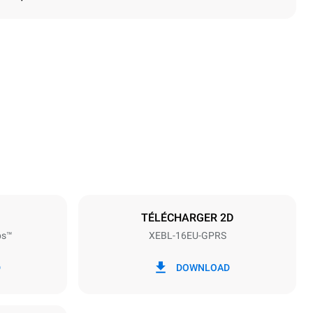
Hauteur
1875 mm
Espace entre les plaques
81 mm
TÉLÉCHARGER 2D
ps™
XEBL-16EU-GPRS
Fréquence
50 / 60 Hz
D
DOWNLOAD