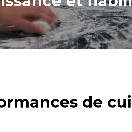
issance et fiabili
ormances de cu