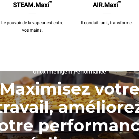
™
™
STEAM.Maxi
AIR.Maxi
Le pouvoir de la vapeur est entre
Il conduit, unit, transforme.
vos mains.
Unox Intelligent Performance
Maximisez votr
travail, améliore
otre performan