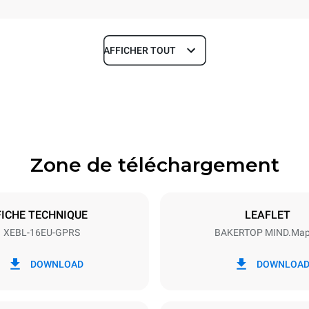
AFFICHER TOUT
Profondeur
925 mm
Zone de téléchargement
aques
Taille de la plaque
600x400
FICHE TECHNIQUE
LEAFLET
XEBL-16EU-GPRS
BAKERTOP MIND.Ma
Énergie électrique
N~
2,5 kW
DOWNLOAD
DOWNLOA
inale du gaz max.
Type de prise
Schuko | ✓