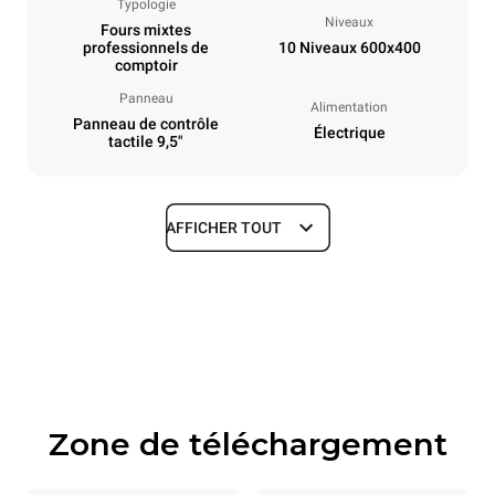
Typologie
Niveaux
Fours mixtes
professionnels de
10 Niveaux 600x400
comptoir
Panneau
Alimentation
Panneau de contrôle
Électrique
tactile 9,5"
AFFICHER TOUT
Dimensions
Largeur
Profondeur
860 mm
967 mm
Hauteur
Poids
1162 mm
136 kg
Zone de téléchargement
Caractéristiques de la plaque
Nombre de plaques
Taille de la plaque