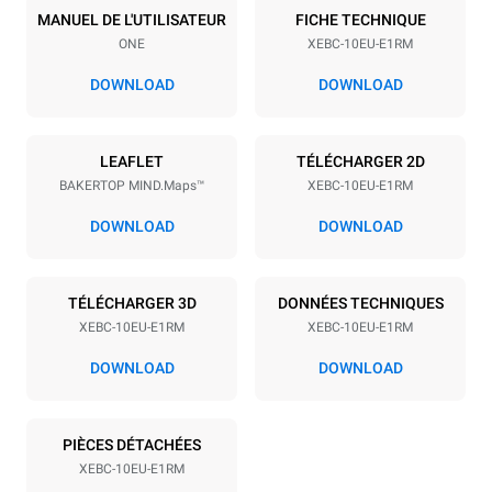
10
600x400
MANUEL DE L'UTILISATEUR
FICHE TECHNIQUE
ONE
XEBC-10EU-E1RM
Espace entre les plaques
80 mm
DOWNLOAD
DOWNLOAD
Alimentation
LEAFLET
TÉLÉCHARGER 2D
BAKERTOP MIND.Maps™
XEBC-10EU-E1RM
Tension
Énergie électrique
400V 3N~ / 230V 3~
15.2
DOWNLOAD
DOWNLOAD
Fréquence
Type de prise
50 / 60 Hz
SENZA SPINA | V
TÉLÉCHARGER 3D
DONNÉES TECHNIQUES
XEBC-10EU-E1RM
XEBC-10EU-E1RM
*
Consommation en kwh et émissions de co2
DOWNLOAD
DOWNLOAD
Consommation en kWh
Émissions de CO2
11,4 kWh/jour
0 Kg CO2/jour
PIÈCES DÉTACHÉES
L'estimation inclut
uniquement les émissions
XEBC-10EU-E1RM
directes produites par le