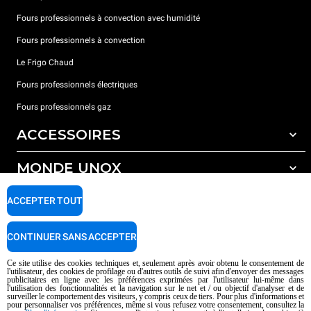
Fours professionnels à convection avec humidité
Fours professionnels à convection
Le Frigo Chaud
Fours professionnels électriques
Fours professionnels gaz
ACCESSOIRES
MONDE UNOX
Tous les accessoires
Détergents pour lavage automatique
SUPPORT
ACCEPTER TOUT
Nos bureaux dans le monde
Détergents pour lavage manuel
Traitement de l'eau avec filtres à résine
Garantie Unox
CONTINUER SANS ACCEPTER
Traitement de l'eau par osmose inverse
Trouver les Revendeurs
Ce site utilise des cookies techniques et, seulement après avoir obtenu le consentement de
l'utilisateur, des cookies de profilage ou d'autres outils de suivi afin d'envoyer des messages
Trouver les Centres SAV
publicitaires en ligne avec les préférences exprimées par l'utilisateur lui-même dans
l'utilisation des fonctionnalités et la navigation sur le net et / ou objectif d'analyser et de
AI Content Disclaimer
Privacy policy
Cookie policy
surveiller le comportement des visiteurs, y compris ceux de tiers. Pour plus d'informations et
pour personnaliser vos préférences, même si vous refusez votre consentement, consultez la