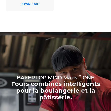
four. Les émissions
DOWNLOAD
indirectes dépendent du
réseau énergétique auquel
il est connecté; ces
dernières peuvent être
éliminées en choisissant
d'acheter de l'énergie
produite à partir de sources
renouvelables.
Greenhouse
Gas Protocol
Estimation calculée sur la base
Estimation calculée sur la base
d'une utilisation quotidienne du
des nettoyages hebdomadaires
four (300 jours/an) :
suivants (42 semaines/an) :
8 demi-charges de
1 nettoyage rapide
croissants
™
BAKERTOP MIND.Maps
ONE
Fours combinés intelligents
pour la boulangerie et la
pâtisserie.