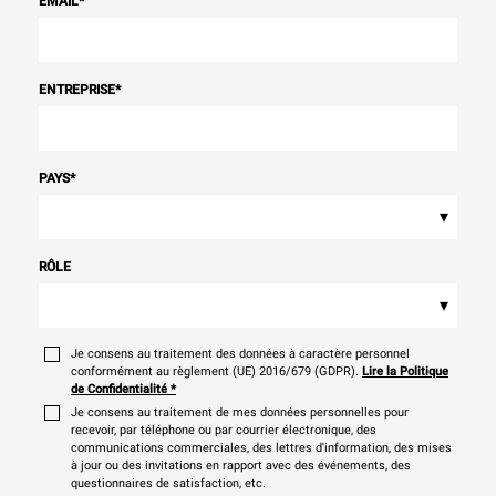
EMAIL
*
ENTREPRISE
*
PAYS
*
▾
RÔLE
▾
Je consens au traitement des données à caractère personnel
conformément au règlement (UE) 2016/679 (GDPR).
Lire la Politique
de Confidentialité
*
Je consens au traitement de mes données personnelles pour
recevoir, par téléphone ou par courrier électronique, des
communications commerciales, des lettres d'information, des mises
à jour ou des invitations en rapport avec des événements, des
questionnaires de satisfaction, etc.