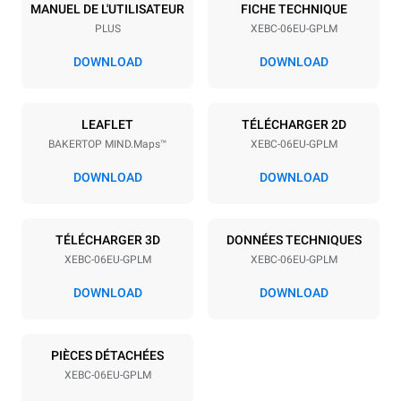
6
600x400
MANUEL DE L'UTILISATEUR
FICHE TECHNIQUE
PLUS
XEBC-06EU-GPLM
Espace entre les plaques
80 mm
DOWNLOAD
DOWNLOAD
Alimentation
LEAFLET
TÉLÉCHARGER 2D
BAKERTOP MIND.Maps™
XEBC-06EU-GPLM
Tension
Énergie électrique
220-240V 1N~
1 kW
DOWNLOAD
DOWNLOAD
Fréquence
Puissance nominale du gaz
max.
50 / 60 Hz
19 kW
TÉLÉCHARGER 3D
DONNÉES TECHNIQUES
Type de prise
XEBC-06EU-GPLM
XEBC-06EU-GPLM
Schuko | ✓
DOWNLOAD
DOWNLOAD
*
Consommation en kwh et émissions de co2
PIÈCES DÉTACHÉES
XEBC-06EU-GPLM
Consommation en kWh
Émissions de CO2