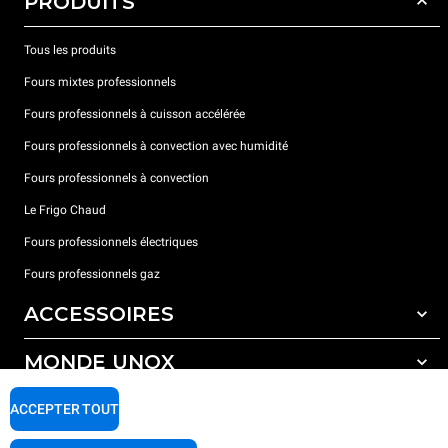
PRODUITS
Tous les produits
Fours mixtes professionnels
Fours professionnels à cuisson accélérée
Fours professionnels à convection avec humidité
Fours professionnels à convection
Le Frigo Chaud
Fours professionnels électriques
Fours professionnels gaz
ACCESSOIRES
MONDE UNOX
Tous les accessoires
Détergents pour lavage automatique
SUPPORT
ACCEPTER TOUT
Nos bureaux dans le monde
Détergents pour lavage manuel