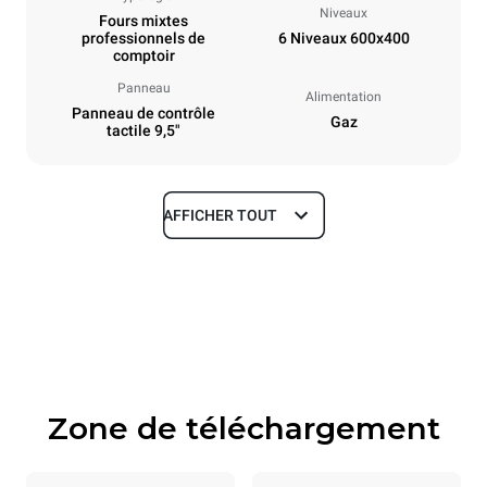
Niveaux
Fours mixtes
professionnels de
6 Niveaux 600x400
comptoir
Panneau
Alimentation
Panneau de contrôle
Gaz
tactile 9,5"
AFFICHER TOUT
Dimensions
Largeur
Profondeur
860 mm
967 mm
Hauteur
Poids
842 mm
126 kg
Zone de téléchargement
Caractéristiques de la plaque
Nombre de plaques
Taille de la plaque