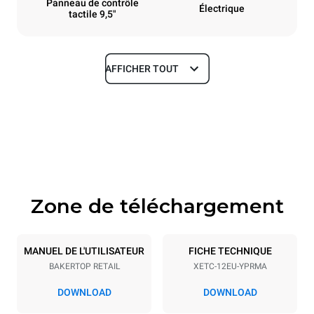
Panneau de contrôle
Électrique
tactile 9,5"
AFFICHER TOUT
Dimensions
Largeur
Profondeur
920 mm
1022 mm
Hauteur
Poids
2156 mm
290 kg
Zone de téléchargement
Caractéristiques de la plaque
Nombre de plaques
Taille de la plaque
12
600x400
MANUEL DE L'UTILISATEUR
FICHE TECHNIQUE
BAKERTOP RETAIL
XETC-12EU-YPRMA
Espace entre les plaques
80 mm
DOWNLOAD
DOWNLOAD