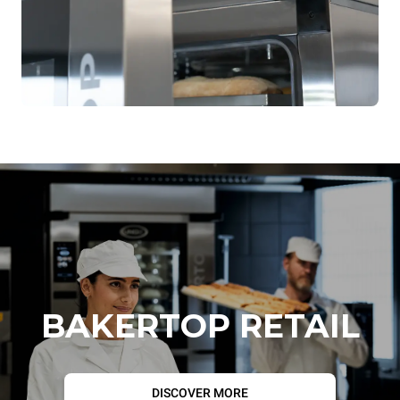
6+6 plateaux
6+6 plateaux
sans portes
sans portes
Verrouillage des plateaux
Verrouillage des plateaux
côté four
côté opérateur
BAKERTOP RETAIL
DISCOVER MORE