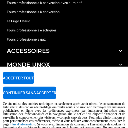
Fours professionnels à convection avec humidité
Fours professionnels à convection
Le Frigo Chaud
Fours professionnels électriques
Fours professionnels gaz
ACCESSOIRES
MONDE UNOX
Tous les accessoires
Détergents pour lavage automatique
SUPPORT
ACCEPTER TOUT
Nos bureaux dans le monde
Détergents pour lavage manuel
Traitement de l'eau avec filtres à résine
Garantie Unox
CONTINUER SANS ACCEPTER
Traitement de l'eau par osmose inverse
Trouver les Revendeurs
Ce site utilise des cookies techniques et, seulement après avoir obtenu le consentement de
l'utilisateur, des cookies de profilage ou d'autres outils de suivi afin d'envoyer des messages
Trouver les Centres SAV
publicitaires en ligne avec les préférences exprimées par l'utilisateur lui-même dans
l'utilisation des fonctionnalités et la navigation sur le net et / ou objectif d'analyser et de
AI Content Disclaimer
Privacy policy
Cookie policy
surveiller le comportement des visiteurs, y compris ceux de tiers. Pour plus d'informations et
pour personnaliser vos préférences, même si vous refusez votre consentement, consultez la
Droits d'auteurt 2026 UNOX SpA Tous droits réservés. Reg.Papova n °
page
Plus d'information
. Si vous avez l'intention de consentir à l'installation de cookies (à
04230750285 - REA Padova 372835 - Cap. 5.000.000 € iv - P.IVA / CF
l'exception des cookies techniques), cliquez sur le bouton «Accepter tout». En appuyant sur