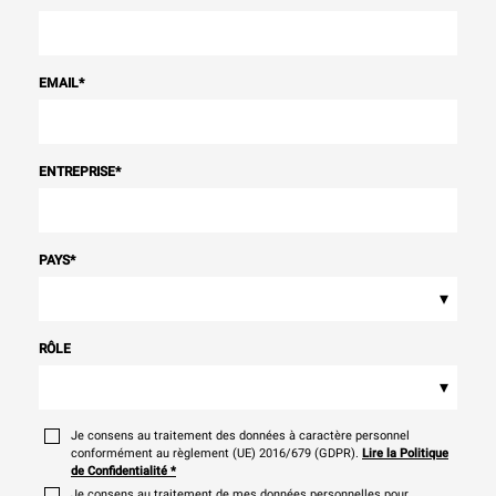
EMAIL
*
ENTREPRISE
*
PAYS
*
▾
RÔLE
▾
Je consens au traitement des données à caractère personnel
conformément au règlement (UE) 2016/679 (GDPR).
Lire la Politique
de Confidentialité
*
Je consens au traitement de mes données personnelles pour