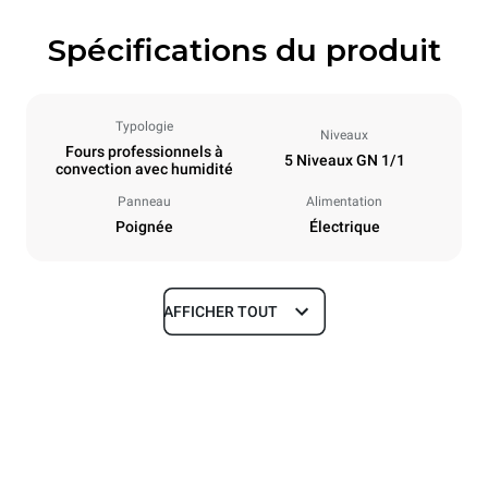
Spécifications du produit
Typologie
Niveaux
Fours professionnels à
5 Niveaux GN 1/1
convection avec humidité
Panneau
Alimentation
Poignée
Électrique
AFFICHER TOUT
Dimensions
Largeur
Profondeur
750 mm
773 mm
Hauteur
Poids
772 mm
67 kg