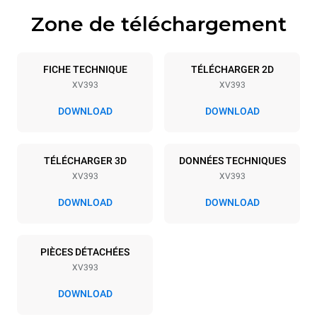
Zone de téléchargement
Caractéristiques de la plaque
Nombre de plaques
Taille de la plaque
5
GN 1/1
FICHE TECHNIQUE
TÉLÉCHARGER 2D
XV393
XV393
Espace entre les plaques
67 mm
DOWNLOAD
DOWNLOAD
Alimentation
TÉLÉCHARGER 3D
DONNÉES TECHNIQUES
XV393
XV393
Tension
Énergie électrique
380-415V 3N~ / 220-240V
7,1 kW
DOWNLOAD
DOWNLOAD
3~ / 220-240V 1~
Fréquence
Type de prise
50 / 60 Hz
NON INCLUS
PIÈCES DÉTACHÉES
XV393
DOWNLOAD