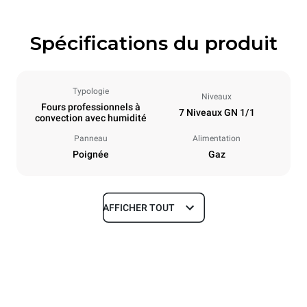
Spécifications du produit
Typologie
Niveaux
Fours professionnels à
7 Niveaux GN 1/1
convection avec humidité
Panneau
Alimentation
Poignée
Gaz
AFFICHER TOUT
Dimensions
Largeur
Profondeur
860 mm
882 mm
Hauteur
Poids
1144 mm
100 kg