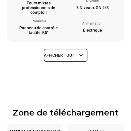
Niveaux
Fours mixtes
professionnels de
5 Niveaux GN 2/3
comptoir
Panneau
Alimentation
Panneau de contrôle
Électrique
tactile 9,5"
AFFICHER TOUT
Dimensions
Largeur
Profondeur
535 mm
672 mm
Hauteur
Poids
649 mm
58 kg
Zone de téléchargement
Caractéristiques de la plaque
Nombre de plaques
Taille de la plaque
5
GN 2/3