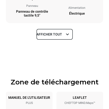
Panneau
Alimentation
Panneau de contrôle
Électrique
tactile 9,5"
AFFICHER TOUT
Dimensions
Largeur
Profondeur
535 mm
872 mm
Hauteur
Poids
984 mm
94 kg
Zone de téléchargement
Caractéristiques de la plaque
Nombre de plaques
Taille de la plaque
10
GN 1/1
MANUEL DE L'UTILISATEUR
LEAFLET
PLUS
CHEFTOP MIND.Maps™
Espace entre les plaques