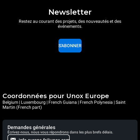
dernières peuvent être
éliminées en choisissant
Newsletter
d'acheter de l'énergie
produite à partir de sources
Restez au courant des projets, des nouveautés et des
renouvelables.
Greenhouse
événements.
Gas Protocol
S'ABONNER
Coordonnées pour Unox Europe
Belgium | Luxembourg | French Guiana | French Polynesia | Saint
Martin (French part)
Demandes générales
Écrivez-nous, nous vous répondrons dans les plus brefs délais.