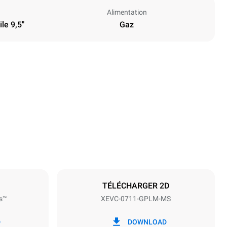
Alimentation
le 9,5"
Gaz
Hauteur
843 mm
Espace entre les plaques
67 mm
TÉLÉCHARGER 2D
s™
XEVC-0711-GPLM-MS
Fréquence
50 / 60 Hz
D
DOWNLOAD