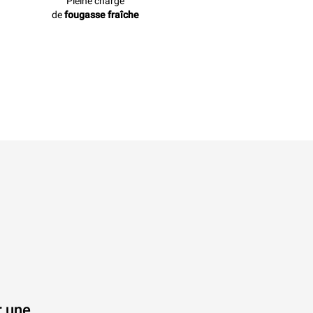
Pleine charge
de
fougasse fraîche
r une