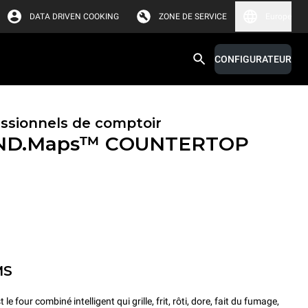
DATA DRIVEN COOKING
ZONE DE SERVICE
Europe
CONFIGURATEUR
essionnels de comptoir
ND.Maps™ COUNTERTOP
MS
ur combiné intelligent qui grille, frit, rôti, dore, fait du fumage,