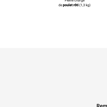
Pleine charge
de
poulet rôti
(1,3 kg)
Remp