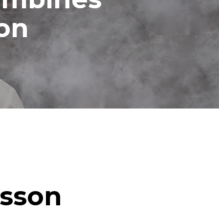
ion
isson