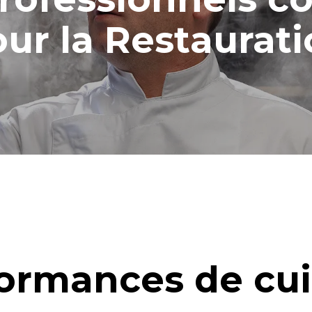
calculée sur la base des nettoyages
ur la Restaurat
res suivants (42 semaines/an) :
ge long
age moyen
ormances de cu