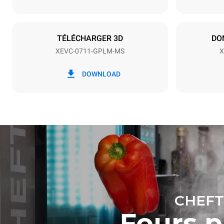
Puissance nom
19 kW
TÉLÉCHARGER 3D
DO
XEVC-0711-GPLM-MS
X
*
Consommation en kwh et émissions de
Consommat
co2
DOWNLOAD
36,7 kWh/
CHEFT
Fours 