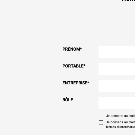
PRÉNOM
*
PORTABLE
*
ENTREPRISE
*
RÔLE
Je consens au tra
Je consens au trai
lettres d'informati