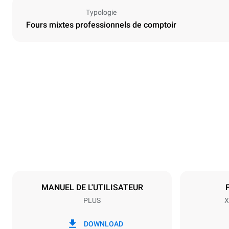
Typologie
Fours mixtes professionnels de comptoir
Dimensions
Largeur
750 mm
Poids
104 kg
Caractéristiques de la plaque
Nombre de pl
7
MANUEL DE L'UTILISATEUR
PLUS
X
Alimentation
Tension
220-240V 1
DOWNLOAD