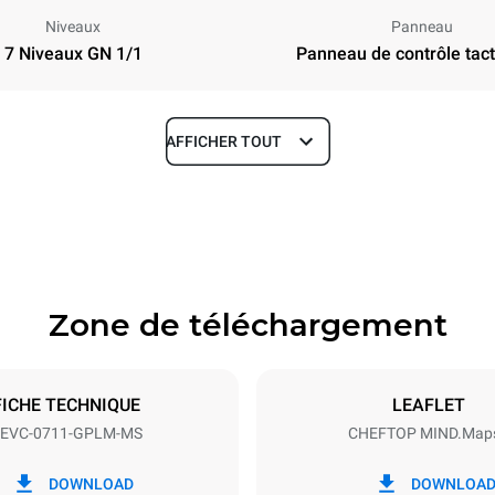
Niveaux
Panneau
7 Niveaux GN 1/1
Panneau de contrôle tacti
AFFICHER TOUT
Profondeur
783 mm
Zone de téléchargement
aques
Taille de la plaque
GN 1/1
FICHE TECHNIQUE
LEAFLET
EVC-0711-GPLM-MS
CHEFTOP MIND.Map
Énergie électrique
N~
1 kW
DOWNLOAD
DOWNLOA