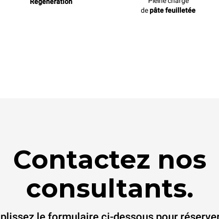
Pleine charge
Régénération
de
pâte feuilletée
Contactez nos
consultants.
lissez le formulaire ci-dessous pour réserve