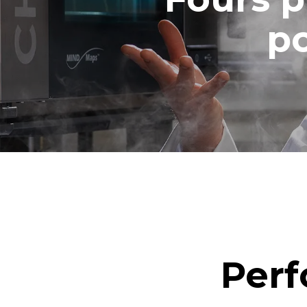
Estimation 
po
hebdomadai
1 nettoya
1 nettoy
Perf