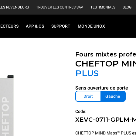
LES REVENDEURS
TROUVER LES CENTRES SAV
TESTIMONIALS
BLOG
SECTEURS
APP & OS
SUPPORT
MONDE UNOX
Fours mixtes prof
CHEFTOP MI
PLUS
Sens ouverture de porte
Droit
Gauche
Code:
XEVC-0711-GPLM-
CHEFTOP MIND.Maps™ PLUS est le fo