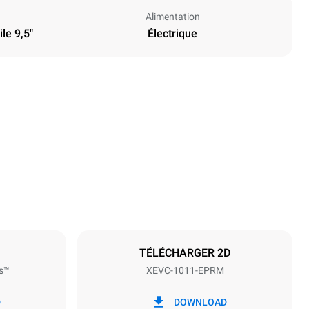
Alimentation
le 9,5"
Électrique
Hauteur
1010 mm
Espace entre les plaques
67 mm
TÉLÉCHARGER 2D
s™
XEVC-1011-EPRM
Fréquence
50 / 60 Hz
D
DOWNLOAD