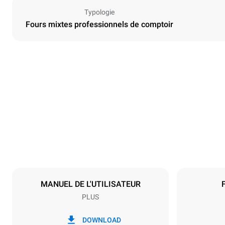
Typologie
Fours mixtes professionnels de comptoir
Dimensions
Largeur
750 mm
Poids
98 kg
Caractéristiques de la plaque
Nombre de pl
10
MANUEL DE L'UTILISATEUR
PLUS
Alimentation
Tension
380-415V 3
DOWNLOAD