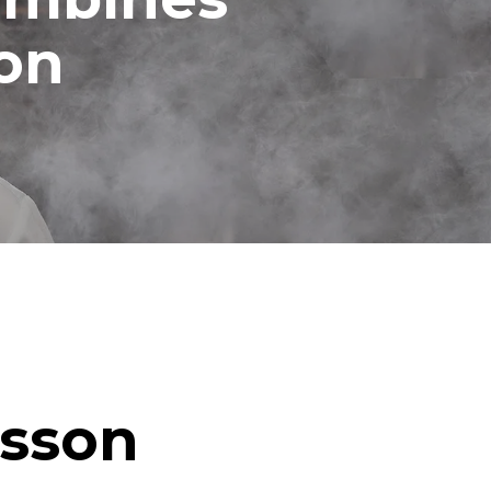
ion
isson