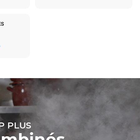
ES
Estimation calculée sur la base d'une utilisation
quotidienne du four (300 jours/an) :
D
6 faibles charges de poulet rôti (20% de
charge)
t les
1 pleine charge de pommes de terre
ar le four.
rôties
endent du
3 pleines charges de cuissons vapeur
est connecté;
2 heures à four vide à 180 °C
liminées en
rgie produite
bles.
P PLUS
ombinés