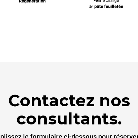
Pleine charge
Régénération
de
pâte feuilletée
Contactez nos
consultants.
lissez le formulaire ci-dessous pour réserve