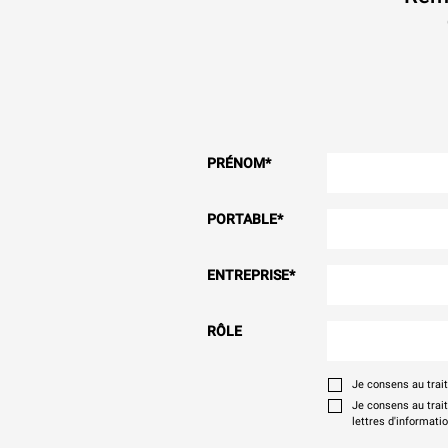
PRÉNOM
*
PORTABLE
*
ENTREPRISE
*
RÔLE
Je consens au tra
Je consens au trai
lettres d'informati