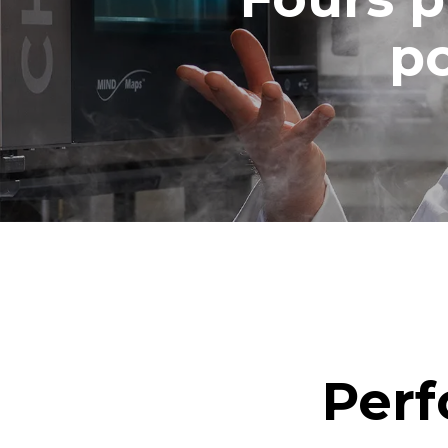
po
Perf