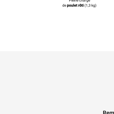
Pleine charge
de
poulet rôti
(1,3 kg)
Remp