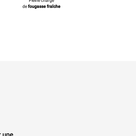
Pleine charge
de
fougasse fraîche
r une