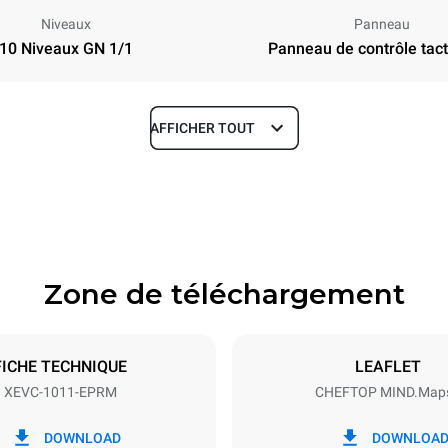
Niveaux
Panneau
10 Niveaux GN 1/1
Panneau de contrôle tacti
AFFICHER TOUT
Profondeur
783 mm
Zone de téléchargement
aques
Taille de la plaque
GN 1/1
FICHE TECHNIQUE
LEAFLET
XEVC-1011-EPRM
CHEFTOP MIND.Map
Énergie électrique
N~ / 220-240V 3~
18,8 kW / 18,8 kW / 18,8 kW
DOWNLOAD
DOWNLOA