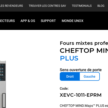
LES REVENDEURS
TROUVER LES CENTRES SAV
TESTIMONIALS
BLOG
SECTEURS
APP & OS
SUPPORT
MONDE UNOX
Fours mixtes prof
CHEFTOP MI
PLUS
Sens ouverture de porte
Droit
Gauche
Code:
XEVC-1011-EPRM
CHEFTOP MIND.Maps™ PLUS est le fo