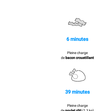
6 minutes
Pleine charge
de
bacon croustillant
39 minutes
Pleine charge
de
poulet rôti
(1,3 kg)