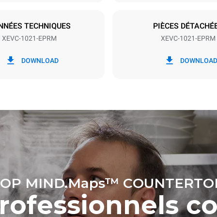
S
NNÉES TECHNIQUES
PIÈCES DÉTACHÉ
XEVC-1021-EPRM
XEVC-1021-EPRM
ion en kWh
Émissions de CO2
DOWNLOAD
DOWNLOA
/jour
0 Kg CO2/jour
L'estimation inclut uniquemen
émissions directes produites p
Les émissions indirectes dép
réseau énergétique auquel il 
ces dernières peuvent être é
choisissant d'acheter de l'éne
à partir de sources renouvela
calculée sur la base des nettoyages
res suivants (52 semaines/an) :
ges longs
OP MIND.Maps™ COUNTERTO
professionnels c