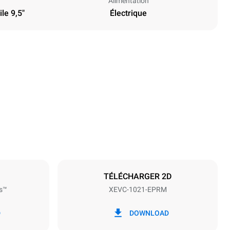
Alimentation
le 9,5"
Électrique
Hauteur
1162 mm
Espace entre les plaques
77 mm
TÉLÉCHARGER 2D
s™
XEVC-1021-EPRM
Fréquence
50 / 60 Hz
D
DOWNLOAD