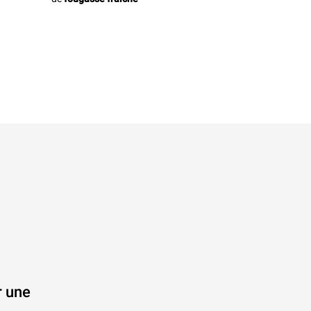
r une
.