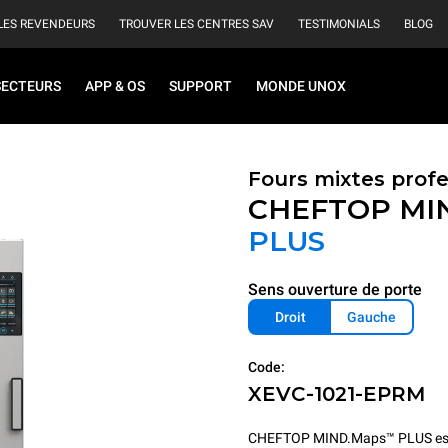
LES REVENDEURS
TROUVER LES CENTRES SAV
TESTIMONIALS
BLOG
SECTEURS
APP & OS
SUPPORT
MONDE UNOX
Fours mixtes prof
CHEFTOP MI
PLUS
Sens ouverture de porte
Droit
Gauche
Code:
XEVC-1021-EPRM
CHEFTOP MIND.Maps™ PLUS est le fo