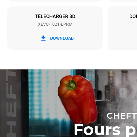
NON INCLU
TÉLÉCHARGER 3D
DO
XEVC-1021-EPRM
*
Consommation en kwh et émissions de
Consommat
co2
DOWNLOAD
134,1 kWh
Estimation 
hebdomadai
7 nettoya
CHEFT
Fours 