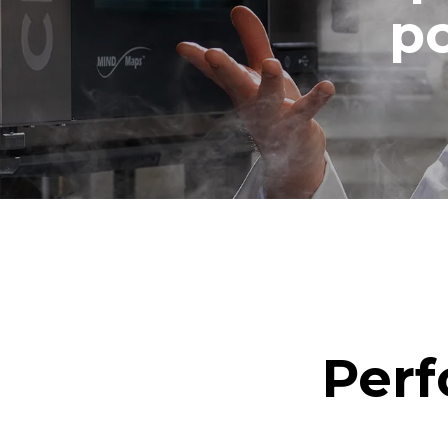
po
Perf