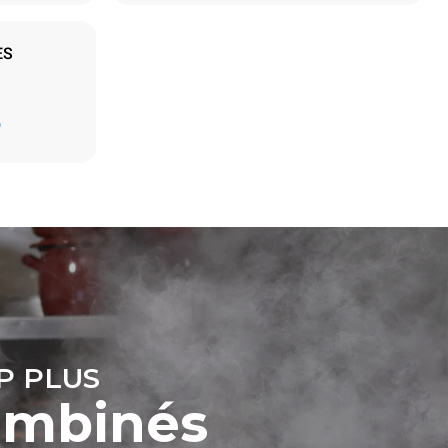
ES
Estimation calculée sur la base d'une utilisation
quotidienne du four (365 jours/an) :
D
6 pleines charges de poulets rôtis
6 pleines charges de cuissons vapeur
t les
ar le four.
endent du
est connecté;
liminées en
rgie produite
bles.
P PLUS
ombinés