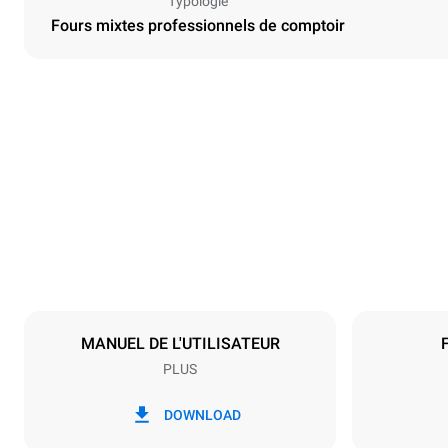
Typologie
Fours mixtes professionnels de comptoir
Dimensions
Largeur
860 mm
Poids
170 kg
Caractéristiques de la plaque
Nombre de pl
10
MANUEL DE L'UTILISATEUR
PLUS
Alimentation
Tension
380-415V 3
DOWNLOAD
Type de prise