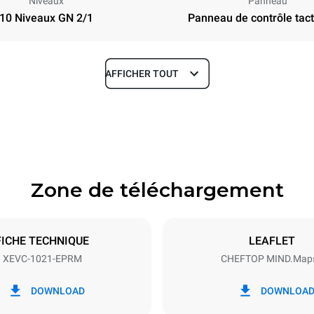
Niveaux
Panneau
10 Niveaux GN 2/1
Panneau de contrôle tacti
AFFICHER TOUT
Profondeur
1145 mm
Zone de téléchargement
aques
Taille de la plaque
GN 2/1
FICHE TECHNIQUE
LEAFLET
XEVC-1021-EPRM
CHEFTOP MIND.Map
Énergie électrique
N~ / 220-240V 3~
31 kW
DOWNLOAD
DOWNLOA