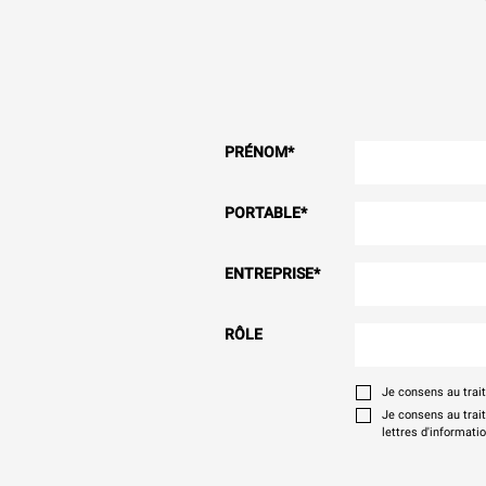
PRÉNOM
*
PORTABLE
*
ENTREPRISE
*
RÔLE
Je consens au tra
Je consens au trai
lettres d'informati