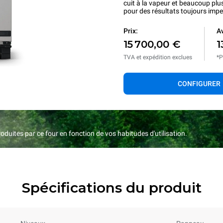
cuit à la vapeur et beaucoup plu
pour des résultats toujours imp
Prix:
Av
15 700,00 €
1
TVA et expédition exclues
*P
CONFIGURER
duites par ce four en fonction de vos habitudes d'utilisation.
Spécifications du produit