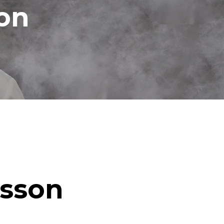
ion
isson