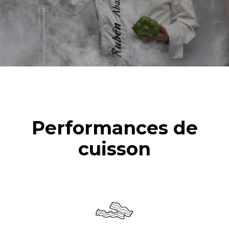
four (365 jours/an) :
suivants (52 semaines/an) :
6 pleines charges de
7 nettoyages longs
poulets rôtis
6 pleines charges de
cuissons vapeur
Performances de
cuisson