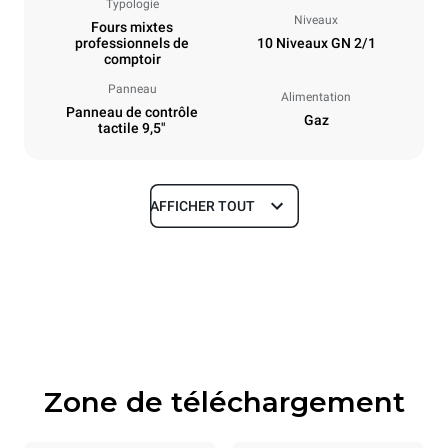
Typologie
Niveaux
Fours mixtes
professionnels de
10 Niveaux GN 2/1
comptoir
Panneau
Alimentation
Panneau de contrôle
Gaz
tactile 9,5"
AFFICHER TOUT
Dimensions
Largeur
Profondeur
860 mm
1145 mm
Hauteur
Poids
1162 mm
183 kg
Zone de téléchargement
Caractéristiques de la plaque
Nombre de plaques
Taille de la plaque