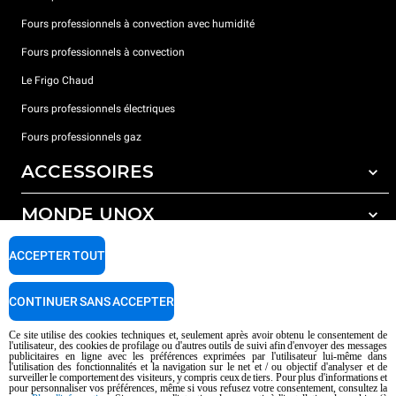
Fours professionnels à convection avec humidité
Fours professionnels à convection
Le Frigo Chaud
Fours professionnels électriques
Fours professionnels gaz
ACCESSOIRES
MONDE UNOX
Tous les accessoires
Détergents pour lavage automatique
SUPPORT
ACCEPTER TOUT
Nos bureaux dans le monde
Détergents pour lavage manuel
Traitement de l'eau avec filtres à résine
Garantie Unox
CONTINUER SANS ACCEPTER
Traitement de l'eau par osmose inverse
Trouver les Revendeurs
Ce site utilise des cookies techniques et, seulement après avoir obtenu le consentement de
l'utilisateur, des cookies de profilage ou d'autres outils de suivi afin d'envoyer des messages
Trouver les Centres SAV
publicitaires en ligne avec les préférences exprimées par l'utilisateur lui-même dans
l'utilisation des fonctionnalités et la navigation sur le net et / ou objectif d'analyser et de
AI Content Disclaimer
Privacy policy
Cookie policy
surveiller le comportement des visiteurs, y compris ceux de tiers. Pour plus d'informations et
pour personnaliser vos préférences, même si vous refusez votre consentement, consultez la