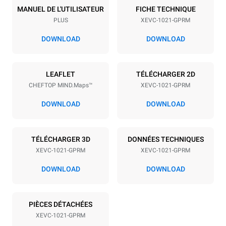
10
GN 2/1
MANUEL DE L'UTILISATEUR
FICHE TECHNIQUE
PLUS
XEVC-1021-GPRM
Espace entre les plaques
77 mm
DOWNLOAD
DOWNLOAD
Alimentation
LEAFLET
TÉLÉCHARGER 2D
CHEFTOP MIND.Maps™
XEVC-1021-GPRM
Tension
Énergie électrique
220-240V 1N~
1,4 kW
DOWNLOAD
DOWNLOAD
Fréquence
Puissance nominale du gaz
max.
50 / 60 Hz
42,5 kW
TÉLÉCHARGER 3D
DONNÉES TECHNIQUES
Type de prise
XEVC-1021-GPRM
XEVC-1021-GPRM
Schuko | ✓
DOWNLOAD
DOWNLOAD
*
Consommation en kwh et émissions de co2
PIÈCES DÉTACHÉES
XEVC-1021-GPRM
Consommation en kWh
Émissions de CO2