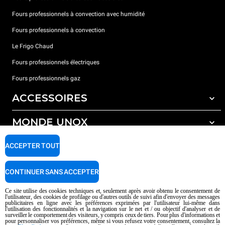
Fours professionnels à convection avec humidité
Fours professionnels à convection
Le Frigo Chaud
Fours professionnels électriques
Fours professionnels gaz
ACCESSOIRES
MONDE UNOX
Tous les accessoires
Détergents pour lavage automatique
SUPPORT
ACCEPTER TOUT
Nos bureaux dans le monde
Détergents pour lavage manuel
Traitement de l'eau avec filtres à résine
Garantie Unox
CONTINUER SANS ACCEPTER
Traitement de l'eau par osmose inverse
Trouver les Revendeurs
Ce site utilise des cookies techniques et, seulement après avoir obtenu le consentement de
l'utilisateur, des cookies de profilage ou d'autres outils de suivi afin d'envoyer des messages
Trouver les Centres SAV
publicitaires en ligne avec les préférences exprimées par l'utilisateur lui-même dans
l'utilisation des fonctionnalités et la navigation sur le net et / ou objectif d'analyser et de
AI Content Disclaimer
Privacy policy
Cookie policy
surveiller le comportement des visiteurs, y compris ceux de tiers. Pour plus d'informations et
pour personnaliser vos préférences, même si vous refusez votre consentement, consultez la