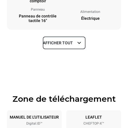
comptoir
Panneau
Alimentation
Panneau de contrôle
Électrique
tactile 16"
AFFICHER TOUT
Dimensions
Largeur
Profondeur
750 mm
841 mm
Hauteur
Poids
789 mm
114 kg
Zone de téléchargement
Caractéristiques de la plaque
Nombre de plaques
Taille de la plaque
6
GN 1/1
MANUEL DE L'UTILISATEUR
LEAFLET
Digital.ID™
CHEFTOP-X™
Espace entre les plaques