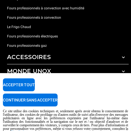
Fours professionnels à convection avec humidité
Fours professionnels à convection
Le Frigo Chaud
Fours professionnels électriques
Fours professionnels gaz
ACCESSOIRES
MONDE UNOX
Tous les accessoires
Détergents pour lavage automatique
SUPPORT
ACCEPTER TOUT
Nos bureaux dans le monde
Détergents pour lavage manuel
Traitement de l'eau avec filtres à résine
Garantie Unox
CONTINUER SANS ACCEPTER
Traitement de l'eau par osmose inverse
Trouver les Revendeurs
Ce site utilise des cookies techniques et, seulement après avoir obtenu le consentement de
l'utilisateur, des cookies de profilage ou d'autres outils de suivi afin d'envoyer des messages
Trouver les Centres SAV
publicitaires en ligne avec les préférences exprimées par l'utilisateur lui-même dans
l'utilisation des fonctionnalités et la navigation sur le net et / ou objectif d'analyser et de
AI Content Disclaimer
Privacy policy
Cookie policy
surveiller le comportement des visiteurs, y compris ceux de tiers. Pour plus d'informations et
pour personnaliser vos préférences, même si vous refusez votre consentement, consultez la