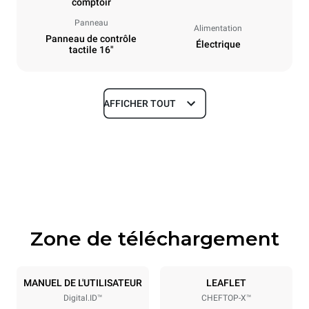
comptoir
Panneau
Alimentation
Panneau de contrôle
Électrique
tactile 16"
AFFICHER TOUT
Dimensions
Largeur
Profondeur
750 mm
841 mm
Hauteur
Poids
789 mm
114 kg
Zone de téléchargement
Caractéristiques de la plaque
Nombre de plaques
Taille de la plaque
6
GN 1/1
MANUEL DE L'UTILISATEUR
LEAFLET
Digital.ID™
CHEFTOP-X™
Espace entre les plaques