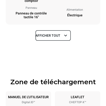
comptoir
Panneau
Alimentation
Panneau de contrôle
Électrique
tactile 16"
AFFICHER TOUT
Dimensions
Largeur
Profondeur
750 mm
841 mm
Hauteur
Poids
789 mm
114 kg
Zone de téléchargement
Caractéristiques de la plaque
Nombre de plaques
Taille de la plaque
6
GN 1/1
MANUEL DE L'UTILISATEUR
LEAFLET
Digital.ID™
CHEFTOP-X™
Espace entre les plaques