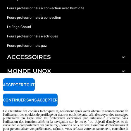
Fours professionnels à convection avec humidité
Fours professionnels à convection
Le Frigo Chaud
Fours professionnels électriques
Fours professionnels gaz
ACCESSOIRES
MONDE UNOX
Tous les accessoires
Détergents pour lavage automatique
SUPPORT
ACCEPTER TOUT
Nos bureaux dans le monde
Détergents pour lavage manuel
Traitement de l'eau avec filtres à résine
Garantie Unox
CONTINUER SANS ACCEPTER
Traitement de l'eau par osmose inverse
Trouver les Revendeurs
Ce site utilise des cookies techniques et, seulement après avoir obtenu le consentement de
l'utilisateur, des cookies de profilage ou d'autres outils de suivi afin d'envoyer des messages
Trouver les Centres SAV
publicitaires en ligne avec les préférences exprimées par l'utilisateur lui-même dans
l'utilisation des fonctionnalités et la navigation sur le net et / ou objectif d'analyser et de
AI Content Disclaimer
Privacy policy
Cookie policy
surveiller le comportement des visiteurs, y compris ceux de tiers. Pour plus d'informations et
pour personnaliser vos préférences, même si vous refusez votre consentement, consultez la