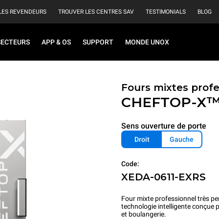
LES REVENDEURS
TROUVER LES CENTRES SAV
TESTIMONIALS
BLOG
SECTEURS
APP & OS
SUPPORT
MONDE UNOX
Fours mixtes prof
CHEFTOP-X
Sens ouverture de porte
Droit
Gauche
Code:
XEDA-0611-EXRS
Four mixte professionnel très pe
technologie intelligente conçue 
et boulangerie.