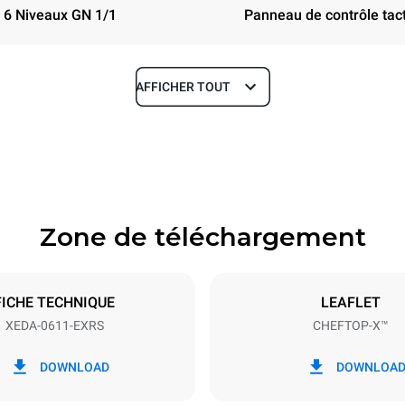
6 Niveaux GN 1/1
Panneau de contrôle tact
AFFICHER TOUT
Profondeur
841 mm
Zone de téléchargement
aques
Taille de la plaque
GN 1/1
FICHE TECHNIQUE
LEAFLET
XEDA-0611-EXRS
CHEFTOP-X™
Énergie électrique
~ / 220-240V 3~ / 220-240V
11,6 kW
DOWNLOAD
DOWNLOA