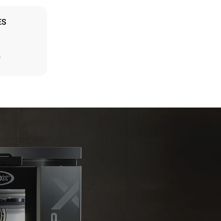
ES
Estimation calculée sur la base d'une utilisation
D
quotidienne du four (300 jours/an) :
6 faibles charges de poulet rôti (20% de
charge)
t les
1 pleine charge de pommes de terre
ar le four.
rôties
endent du
3 pleines charges de cuissons vapeur
est connecté;
2 heures à four vide à 180 °C
liminées en
rgie produite
bles.