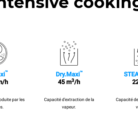
ntensive cookin
™
™
xi
Dry.Maxi
STEA
3
m/h
45 m
/h
22
roduite par les
Capacité d'extraction de la
Capacité de
s.
vapeur.
v