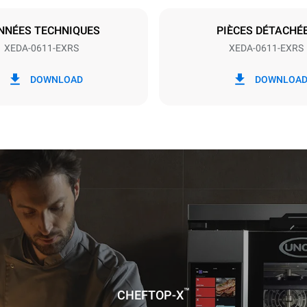
S
NNÉES TECHNIQUES
PIÈCES DÉTACHÉ
XEDA-0611-EXRS
XEDA-0611-EXRS
ion en kWh
Émissions de CO2
DOWNLOAD
DOWNLOA
jour
0 Kg CO2/jour
L'estimation inclut uniquemen
émissions directes produites p
Les émissions indirectes dép
réseau énergétique auquel il 
ces dernières peuvent être é
choisissant d'acheter de l'éne
à partir de sources renouvela
calculée sur la base des nettoyages
res suivants (42 semaines/an) :
ge long
age moyen
™
CHEFTOP-X