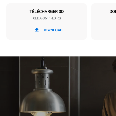
Type de prise
NON INCLU
TÉLÉCHARGER 3D
DO
XEDA-0611-EXRS
*
Consommation en kwh et émissions de
Consommat
DOWNLOAD
co2
27,4 kWh/
Estimation 
hebdomadai
1 nettoya
1 nettoy