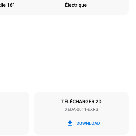
ile 16"
Électrique
Hauteur
789 mm
Espace entre les plaques
67 mm
TÉLÉCHARGER 2D
XEDA-0611-EXRS
Fréquence
50 / 60 Hz
D
DOWNLOAD