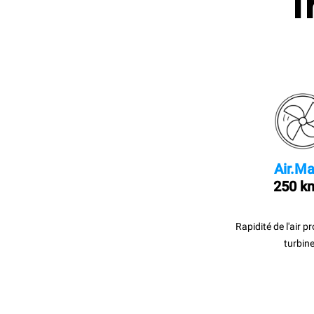
I
Air.Ma
250 k
Rapidité de l'air p
turbine