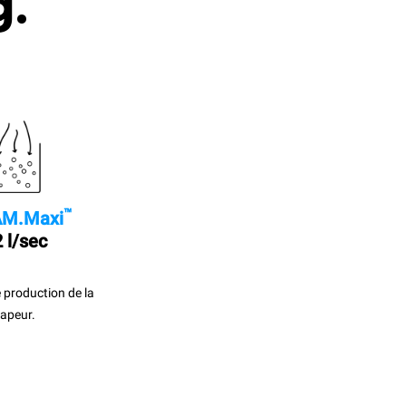
g.
™
M.Maxi
 l/sec
 production de la
apeur.