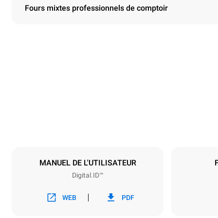
Fours mixtes professionnels de comptoir
Dimensions
Largeur
750 mm
Poids
114 kg
Caractéristiques de la plaque
Nombre de pl
6
MANUEL DE L'UTILISATEUR
Digital.ID™
Alimentation
Tension
380-415V 3N
WEB
PDF
1~