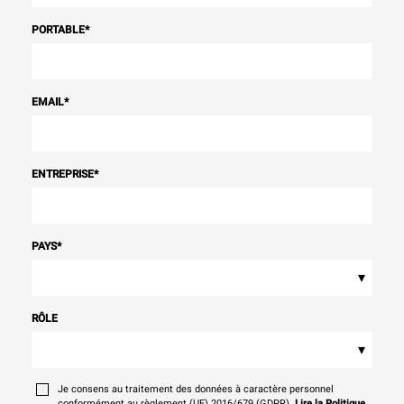
PORTABLE
*
EMAIL
*
ENTREPRISE
*
PAYS
*
▾
RÔLE
▾
Je consens au traitement des données à caractère personnel
conformément au règlement (UE) 2016/679 (GDPR).
Lire la Politique