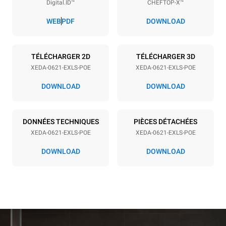
Digital.ID™
CHEFTOP-X™
Espace entre les plaques
77 mm
WEB
PDF
DOWNLOAD
Alimentation
TÉLÉCHARGER 2D
TÉLÉCHARGER 3D
XEDA-0621-EXLS-POE
XEDA-0621-EXLS-POE
Tension
Énergie électrique
380-415V 3N~ / 220-240V
23,1 kW
DOWNLOAD
DOWNLOAD
3~
Fréquence
Type de prise
50 / 60 Hz
NON INCLUS
DONNÉES TECHNIQUES
PIÈCES DÉTACHÉES
XEDA-0621-EXLS-POE
XEDA-0621-EXLS-POE
DOWNLOAD
DOWNLOAD
*
Consommation en kwh et émissions de co2
Consommation en kWh
Émissions de CO2
91 kWh/jour
0 Kg CO2/jour
L'estimation inclut
uniquement les émissions
directes produites par le
four. Les émissions