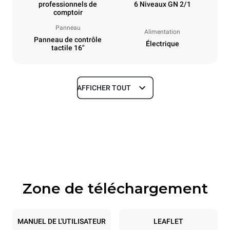
professionnels de
6 Niveaux GN 2/1
comptoir
Panneau
Alimentation
Panneau de contrôle
Électrique
tactile 16"
AFFICHER TOUT
Dimensions
Largeur
Profondeur
860 mm
1180 mm
Hauteur
Poids
849 mm
150 kg
Zone de téléchargement
Caractéristiques de la plaque
Nombre de plaques
Taille de la plaque
6
GN 2/1
MANUEL DE L'UTILISATEUR
LEAFLET