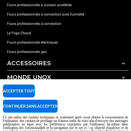
Fours professionnels à cuisson accélérée
Fours professionnels à convection avec humidité
Fours professionnels à convection
Le Frigo Chaud
Fours professionnels électriques
Fours professionnels gaz
ACCESSOIRES
MONDE UNOX
Tous les accessoires
Détergents pour lavage automatique
SUPPORT
ACCEPTER TOUT
Nos bureaux dans le monde
Détergents pour lavage manuel
Traitement de l'eau avec filtres à résine
Garantie Unox
CONTINUER SANS ACCEPTER
Traitement de l'eau par osmose inverse
Trouver les Revendeurs
Ce site utilise des cookies techniques et, seulement après avoir obtenu le consentement de
l'utilisateur, des cookies de profilage ou d'autres outils de suivi afin d'envoyer des messages
Trouver les Centres SAV
publicitaires en ligne avec les préférences exprimées par l'utilisateur lui-même dans
l'utilisation des fonctionnalités et la navigation sur le net et / ou objectif d'analyser et de
AI Content Disclaimer
Privacy policy
Cookie policy