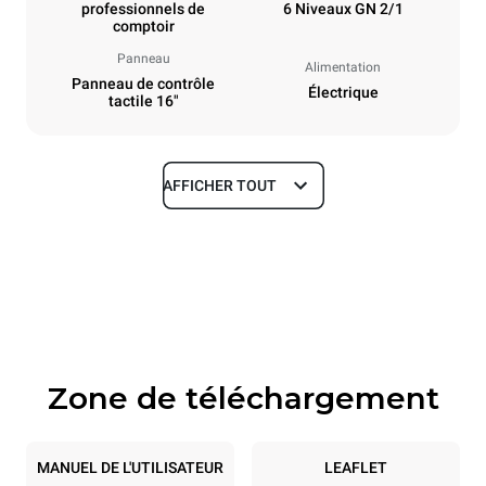
professionnels de
6 Niveaux GN 2/1
comptoir
Panneau
Alimentation
Panneau de contrôle
Électrique
tactile 16"
AFFICHER TOUT
Dimensions
Largeur
Profondeur
860 mm
1180 mm
Hauteur
Poids
849 mm
150 kg
Zone de téléchargement
Caractéristiques de la plaque
Nombre de plaques
Taille de la plaque
6
GN 2/1
MANUEL DE L'UTILISATEUR
LEAFLET