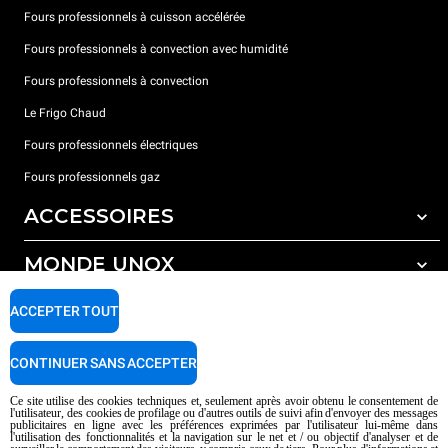
Fours professionnels à cuisson accélérée
Fours professionnels à convection avec humidité
Fours professionnels à convection
Le Frigo Chaud
Fours professionnels électriques
Fours professionnels gaz
ACCESSOIRES
MONDE UNOX
Tous les accessoires
Détergents pour lavage automatique
SUPPORT
ACCEPTER TOUT
Nos bureaux dans le monde
Détergents pour lavage manuel
Traitement de l'eau avec filtres à résine
Garantie Unox
CONTINUER SANS ACCEPTER
Traitement de l'eau par osmose inverse
Trouver les Revendeurs
Ce site utilise des cookies techniques et, seulement après avoir obtenu le consentement de
l'utilisateur, des cookies de profilage ou d'autres outils de suivi afin d'envoyer des messages
Trouver les Centres SAV
publicitaires en ligne avec les préférences exprimées par l'utilisateur lui-même dans
l'utilisation des fonctionnalités et la navigation sur le net et / ou objectif d'analyser et de
AI Content Disclaimer
Privacy policy
Cookie policy