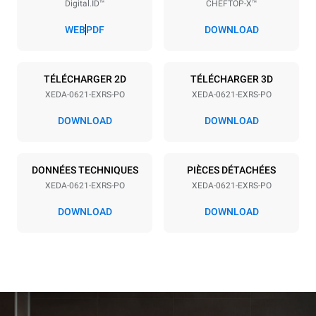
Digital.ID™
CHEFTOP-X™
Espace entre les plaques
77 mm
WEB
PDF
DOWNLOAD
Alimentation
TÉLÉCHARGER 2D
TÉLÉCHARGER 3D
XEDA-0621-EXRS-PO
XEDA-0621-EXRS-PO
Tension
Énergie électrique
380-415V 3N~ / 220-240V
23,1 kW
DOWNLOAD
DOWNLOAD
3~
Fréquence
Type de prise
50 / 60 Hz
NON INCLUS
DONNÉES TECHNIQUES
PIÈCES DÉTACHÉES
XEDA-0621-EXRS-PO
XEDA-0621-EXRS-PO
DOWNLOAD
DOWNLOAD
*
Consommation en kwh et émissions de co2
Consommation en kWh
Émissions de CO2
91 kWh/jour
0 Kg CO2/jour
L'estimation inclut
uniquement les émissions
directes produites par le
four. Les émissions