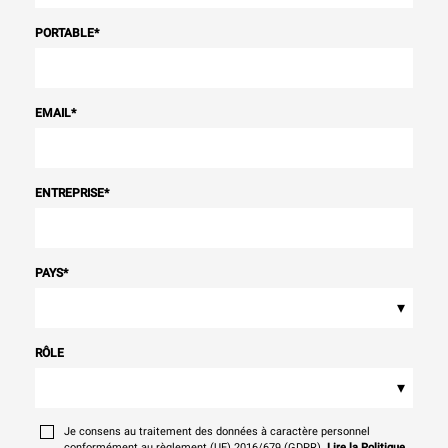
PORTABLE
*
EMAIL
*
ENTREPRISE
*
PAYS
*
▾
RÔLE
▾
Je consens au traitement des données à caractère personnel
conformément au règlement (UE) 2016/679 (GDPR).
Lire la Politique