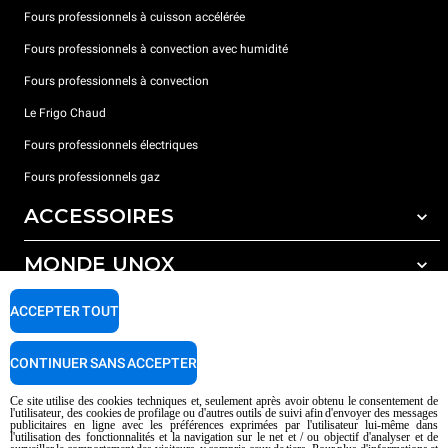
Fours professionnels à cuisson accélérée
Fours professionnels à convection avec humidité
Fours professionnels à convection
Le Frigo Chaud
Fours professionnels électriques
Fours professionnels gaz
ACCESSOIRES
MONDE UNOX
Tous les accessoires
Détergents pour lavage automatique
SUPPORT
ACCEPTER TOUT
Nos bureaux dans le monde
Détergents pour lavage manuel
Traitement de l'eau avec filtres à résine
Garantie Unox
CONTINUER SANS ACCEPTER
Traitement de l'eau par osmose inverse
Trouver les Revendeurs
Ce site utilise des cookies techniques et, seulement après avoir obtenu le consentement de
l'utilisateur, des cookies de profilage ou d'autres outils de suivi afin d'envoyer des messages
Trouver les Centres SAV
publicitaires en ligne avec les préférences exprimées par l'utilisateur lui-même dans
l'utilisation des fonctionnalités et la navigation sur le net et / ou objectif d'analyser et de
AI Content Disclaimer
Privacy policy
Cookie policy