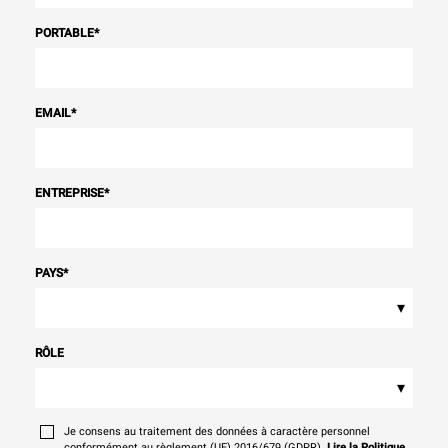
PORTABLE
*
EMAIL
*
ENTREPRISE
*
PAYS
*
▾
RÔLE
▾
Je consens au traitement des données à caractère personnel
conformément au règlement (UE) 2016/679 (GDPR).
Lire la Politique