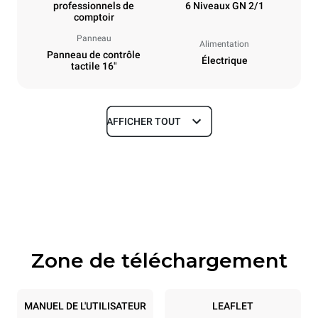
professionnels de
6 Niveaux GN 2/1
comptoir
Panneau
Alimentation
Panneau de contrôle
Électrique
tactile 16"
AFFICHER TOUT
Dimensions
Largeur
Profondeur
860 mm
1180 mm
Hauteur
Poids
849 mm
150 kg
Zone de téléchargement
Caractéristiques de la plaque
Nombre de plaques
Taille de la plaque
6
GN 2/1
MANUEL DE L'UTILISATEUR
LEAFLET