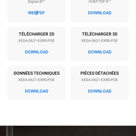
Digital.ID™
CHEFTOP-X™
Espace entre les plaques
77 mm
WEB
PDF
DOWNLOAD
Alimentation
TÉLÉCHARGER 2D
TÉLÉCHARGER 3D
XEDA-0621-EXRS-POE
XEDA-0621-EXRS-POE
Tension
Énergie électrique
380-415V 3N~ / 220-240V
23,1 kW
DOWNLOAD
DOWNLOAD
3~
Fréquence
Type de prise
50 / 60 Hz
NON INCLUS
DONNÉES TECHNIQUES
PIÈCES DÉTACHÉES
XEDA-0621-EXRS-POE
XEDA-0621-EXRS-POE
DOWNLOAD
DOWNLOAD
*
Consommation en kwh et émissions de co2
Consommation en kWh
Émissions de CO2
91 kWh/jour
0 Kg CO2/jour
L'estimation inclut
uniquement les émissions
directes produites par le
four. Les émissions