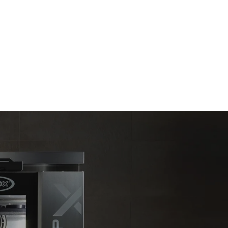
Estimation calculée sur la base d'une utilisation
quotidienne du four (300 jours/an) :
6 faibles charges de poulet rôti (20% de
charge)
t les
1 pleine charge de pommes de terre
ar le four.
rôties
endent du
3 pleines charges de cuissons vapeur
est connecté;
2 heures à four vide à 180 °C
liminées en
rgie produite
bles.