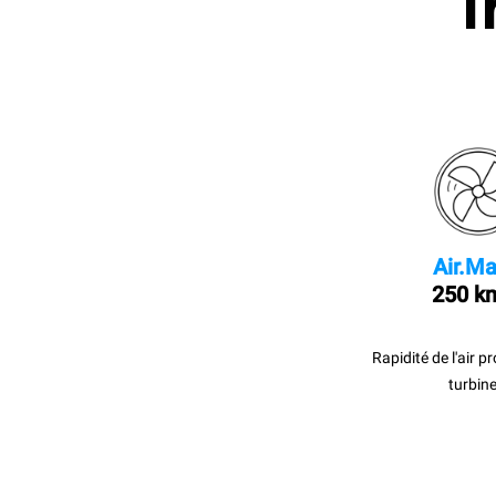
I
Air.Ma
250 k
Rapidité de l'air p
turbine