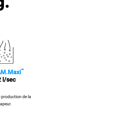
g.
™
M.Maxi
 l/sec
 production de la
apeur.