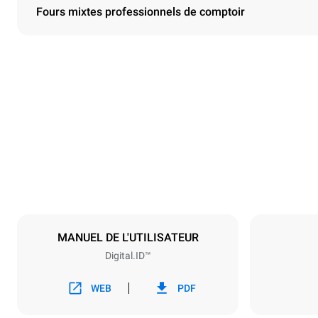
Fours mixtes professionnels de comptoir
Dimensions
Largeur
750 mm
Poids
132 kg
Caractéristiques de la plaque
Nombre de pl
10
MANUEL DE L'UTILISATEUR
Digital.ID™
Alimentation
Tension
380-415V 3
WEB
PDF
Type de prise