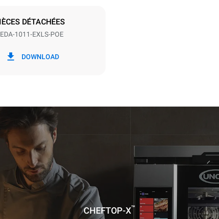
S
IÈCES DÉTACHÉES
EDA-1011-EXLS-POE
ion en kWh
Émissions de CO2
DOWNLOAD
jour
0 Kg CO2/jour
L'estimation inclut uniquemen
émissions directes produites p
Les émissions indirectes dép
réseau énergétique auquel il 
ces dernières peuvent être é
choisissant d'acheter de l'éne
à partir de sources renouvela
calculée sur la base des nettoyages
res suivants (42 semaines/an) :
ge long
age moyen
™
CHEFTOP-X