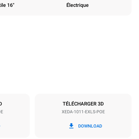
ile 16"
Électrique
Hauteur
1069 mm
Espace entre les plaques
67 mm
D
TÉLÉCHARGER 3D
OE
XEDA-1011-EXLS-POE
Fréquence
50 / 60 Hz
D
DOWNLOAD