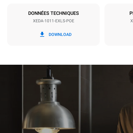
NON INCLU
DONNÉES TECHNIQUES
P
XEDA-1011-EXLS-POE
X
*
Consommation en kwh et émissions de
Consommat
co2
DOWNLOAD
38,8 kWh/
Estimation 
hebdomadai
1 nettoya
1 nettoy