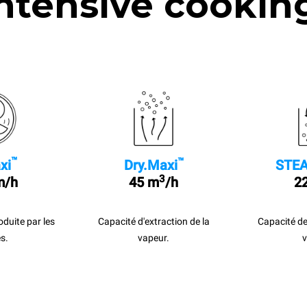
ntensive cookin
™
™
xi
Dry.Maxi
STEA
3
m/h
45 m
/h
22
roduite par les
Capacité d'extraction de la
Capacité de
s.
vapeur.
v