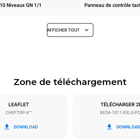
10 Niveaux GN 1/1
Panneau de contrôle tact
AFFICHER TOUT
Profondeur
841 mm
Zone de téléchargement
aques
Taille de la plaque
GN 1/1
LEAFLET
TÉLÉCHARGER 2
CHEFTOP-X™
XEDA-1011-EXLS-P
Énergie électrique
N~ / 220-240V 3~
19,6 kW
DOWNLOAD
DOWNLOA