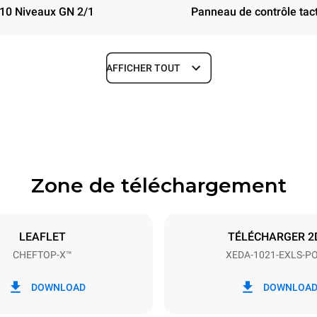
10 Niveaux GN 2/1
Panneau de contrôle tact
AFFICHER TOUT
Profondeur
1180 mm
Zone de téléchargement
aques
Taille de la plaque
GN 2/1
LEAFLET
TÉLÉCHARGER 2
CHEFTOP-X™
XEDA-1021-EXLS-P
Énergie électrique
N~ / 220-240V 3~
35,8 kW
DOWNLOAD
DOWNLOA