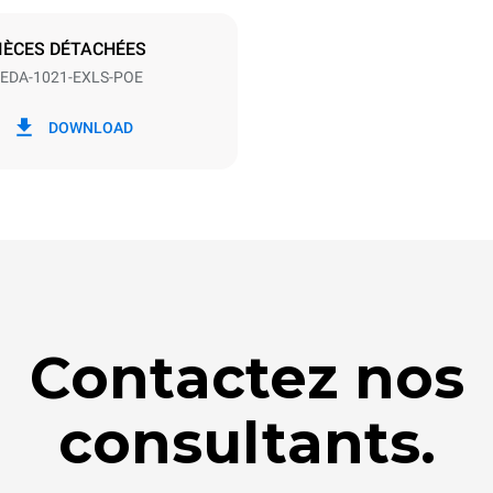
S
IÈCES DÉTACHÉES
EDA-1021-EXLS-POE
ion en kWh
Émissions de CO2
DOWNLOAD
/jour
0 Kg CO2/jour
L'estimation inclut uniquemen
émissions directes produites p
Les émissions indirectes dép
réseau énergétique auquel il 
ces dernières peuvent être é
choisissant d'acheter de l'éne
à partir de sources renouvela
Contactez nos
consultants.