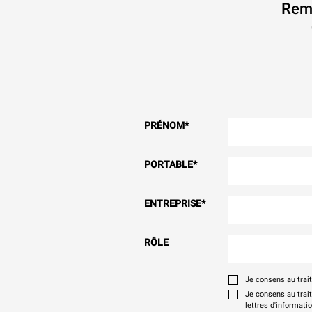
Remp
PRÉNOM
*
PORTABLE
*
ENTREPRISE
*
RÔLE
Je consens au tra
Je consens au trai
lettres d'informati