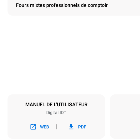
Fours mixtes professionnels de comptoir
Dimensions
Largeur
860 mm
Poids
207 kg
Caractéristiques de la plaque
Nombre de pl
10
MANUEL DE L'UTILISATEUR
Digital.ID™
Alimentation
Tension
380-415V 3
WEB
PDF
Type de prise