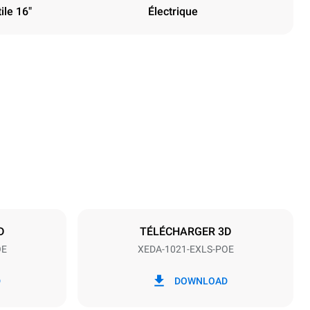
ile 16"
Électrique
Hauteur
1219 mm
Espace entre les plaques
83 mm
D
TÉLÉCHARGER 3D
OE
XEDA-1021-EXLS-POE
Fréquence
50 / 60 Hz
D
DOWNLOAD