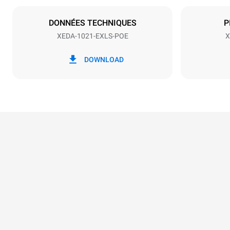
NON INCLU
DONNÉES TECHNIQUES
P
XEDA-1021-EXLS-POE
X
*
Consommation en kwh et émissions de
Consommat
co2
DOWNLOAD
141,2 kWh