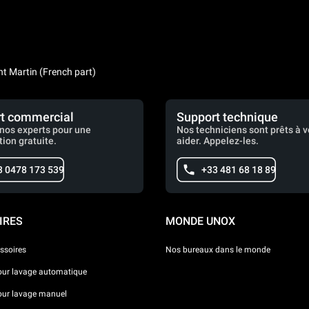
nt Martin (French part)
t commercial
Support technique
nos experts pour une
Nos techniciens sont prêts à 
tion gratuite.
aider. Appelez-les.
3 0478 173 539
+33 481 68 18 89
IRES
MONDE UNOX
ssoires
Nos bureaux dans le monde
our lavage automatique
our lavage manuel