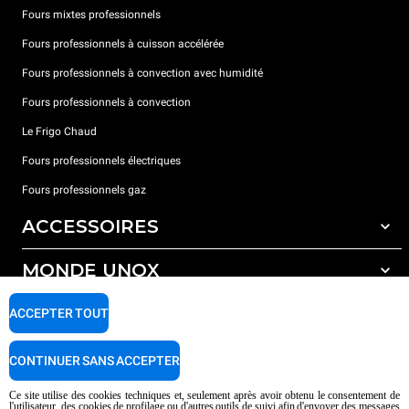
Fours mixtes professionnels
Fours professionnels à cuisson accélérée
Fours professionnels à convection avec humidité
Fours professionnels à convection
Le Frigo Chaud
Fours professionnels électriques
Fours professionnels gaz
ACCESSOIRES
MONDE UNOX
Tous les accessoires
Détergents pour lavage automatique
SUPPORT
ACCEPTER TOUT
Nos bureaux dans le monde
Détergents pour lavage manuel
Traitement de l'eau avec filtres à résine
Garantie Unox
CONTINUER SANS ACCEPTER
Traitement de l'eau par osmose inverse
Trouver les Revendeurs
Ce site utilise des cookies techniques et, seulement après avoir obtenu le consentement de
l'utilisateur, des cookies de profilage ou d'autres outils de suivi afin d'envoyer des messages