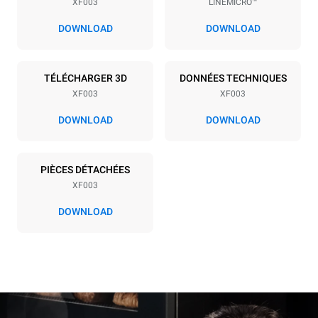
XF003
LINEMICRO™
Espace entre les plaques
70 mm
DOWNLOAD
DOWNLOAD
Alimentation
TÉLÉCHARGER 3D
DONNÉES TECHNIQUES
XF003
XF003
Tension
Énergie électrique
220-240V 1~
2,7 kW
DOWNLOAD
DOWNLOAD
Fréquence
Type de prise
50 / 60 Hz
Schuko | ✓
PIÈCES DÉTACHÉES
XF003
DOWNLOAD