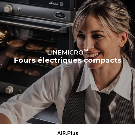
™
LINEMICRO
Fours électriques compacts
AIR.Plus