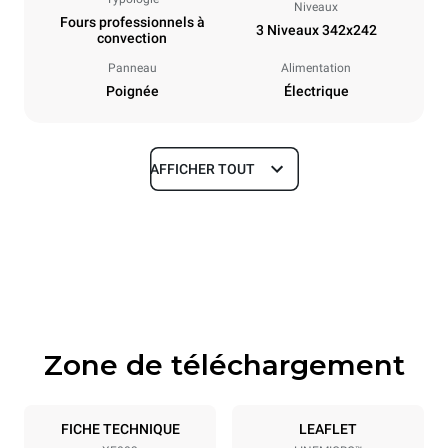
Niveaux
Fours professionnels à
3 Niveaux 342x242
convection
Panneau
Alimentation
Poignée
Électrique
AFFICHER TOUT
Dimensions
Largeur
Profondeur
480 mm
523 mm
Hauteur
Poids
402 mm
16 kg
Zone de téléchargement
Caractéristiques de la plaque
Nombre de plaques
Taille de la plaque
3
342x242
FICHE TECHNIQUE
LEAFLET