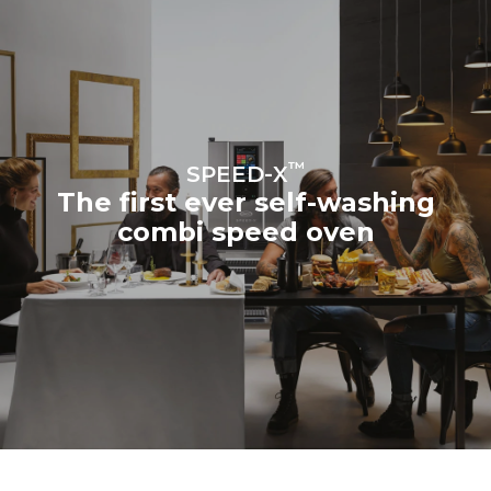
™
SPEED-X
The first ever self-washing
combi speed oven