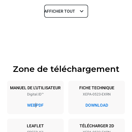
AFFICHER TOUT
Dimensions
Largeur
Profondeur
535 mm
740 mm
Hauteur
Poids
811 mm
107 kg
Zone de téléchargement
Caractéristiques de la plaque
Nombre de plaques
Taille de la plaque
5
GN 2/3
MANUEL DE L'UTILISATEUR
FICHE TECHNIQUE
Digital.ID™
XEPA-0523-EXRN
Espace entre les plaques
70 mm
WEB
PDF
DOWNLOAD
Alimentation
LEAFLET
TÉLÉCHARGER 2D