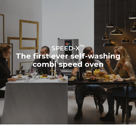
™
SPEED-X
The first ever self-washing
combi speed oven