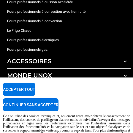
Fours professionnels à cuisson accélérée
Fours professionnels à convection avec humidité
Fours professionnels à convection
Le Frigo Chaud
Fours professionnels électriques
Fours professionnels gaz
ACCESSOIRES
MONDE UNOX
Tous les accessoires
Détergents pour lavage automatique
SUPPORT
ACCEPTER TOUT
Nos bureaux dans le monde
Détergents pour lavage manuel
Traitement de l'eau avec filtres à résine
Garantie Unox
CONTINUER SANS ACCEPTER
Traitement de l'eau par osmose inverse
Trouver les Revendeurs
Ce site utilise des cookies techniques et, seulement après avoir obtenu le consentement de
l'utilisateur, des cookies de profilage ou d'autres outils de suivi afin d'envoyer des messages
Trouver les Centres SAV
publicitaires en ligne avec les préférences exprimées par l'utilisateur lui-même dans
l'utilisation des fonctionnalités et la navigation sur le net et / ou objectif d'analyser et de
AI Content Disclaimer
Privacy policy
Cookie policy
surveiller le comportement des visiteurs, y compris ceux de tiers. Pour plus d'informations et