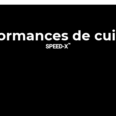
ormances de cu
™
SPEED-X