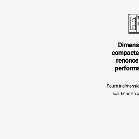
Dimens
compacte
renonce
perform
Fours à dimensio
solutions en 