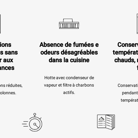
ions
Absence de fumées e
Conserv
s sans
odeurs désagréables
températ
r aux
dans la cuisine
chauds, 
ances
Hotte avec condenseur de
vapeur et filtre à charbons
ns réduites,
Conservati
actifs.
colonnes.
pendant 
températ