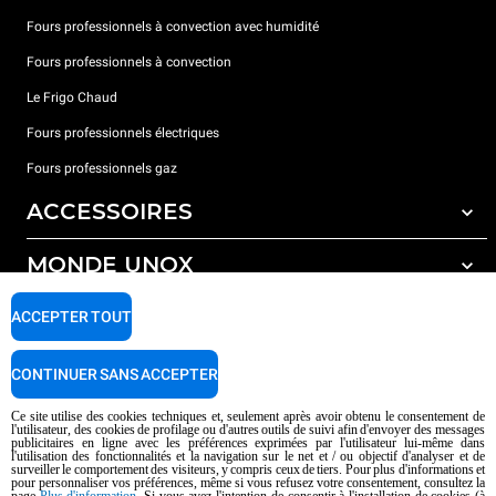
Fours professionnels à convection avec humidité
Fours professionnels à convection
Le Frigo Chaud
Fours professionnels électriques
Fours professionnels gaz
ACCESSOIRES
MONDE UNOX
Tous les accessoires
Détergents pour lavage automatique
SUPPORT
ACCEPTER TOUT
Nos bureaux dans le monde
Détergents pour lavage manuel
Traitement de l'eau avec filtres à résine
Garantie Unox
CONTINUER SANS ACCEPTER
Trouver les Revendeurs
Ce site utilise des cookies techniques et, seulement après avoir obtenu le consentement de
l'utilisateur, des cookies de profilage ou d'autres outils de suivi afin d'envoyer des messages
Trouver les Centres SAV
publicitaires en ligne avec les préférences exprimées par l'utilisateur lui-même dans
l'utilisation des fonctionnalités et la navigation sur le net et / ou objectif d'analyser et de
AI Content Disclaimer
Privacy policy
Cookie policy
surveiller le comportement des visiteurs, y compris ceux de tiers. Pour plus d'informations et
pour personnaliser vos préférences, même si vous refusez votre consentement, consultez la
Droits d'auteurt 2026 UNOX SpA Tous droits réservés. Reg.Papova n °