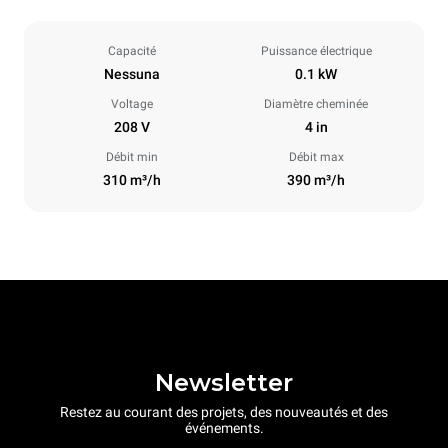
Capacité
Puissance électrique
Nessuna
0.1 kW
Voltage
Diamètre cheminée
208 V
4 in
Débit min
Débit max
310 m³/h
390 m³/h
Newsletter
Restez au courant des projets, des nouveautés et des
événements.