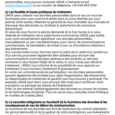
personnelles, vous pouvez contacter UNOX à l’adresse e-mail
privacy@unox.com
ou au numéro de téléphone
+39 049 8657530
.
a) Les finalités et bases juridiques du traitement
UNOX peut collecter vos données personnelles dans le cas où vous les
fournissez pour vous inscrire et entrer dans la zone réservée qui vous
permet, entre autres, d’étendre la garantie du four, d’accéder aux manuels et
d’envoyer des demandes ou d’utiliser la plate-forme de commerce
électronique.
En plus de vous fournir le service demandé (à la fois l’accès à la zone
réservée et l’utilisation de la plate-forme e-commerce), UNOX peut traiter,
avec votre consentement spécifique, vos données personnelles,
manuellement ou par voie électronique, pour l’envoi de communications
commerciales, de newsletters, de mises à jour ou d’invitations relatives à
des événements.
Vos coordonnées e-mail, fournies dans le cadre de la vente d’un produit ou
d’un service, pourraient également être utilisées pour envoyer des
communications commerciales relatives à des produits ou services
similaires à ceux faisant l’objet de la vente, si vous n’avez pas refusé le
traitement ; UNOX vous informe de la possibilité de vous opposer au
traitement à tout moment, facilement et gratuitement.
En outre, sur votre demande de participation, vos données personnelles
peuvent également être traitées pour gérer l’organisation des événements
du Responsable du traitement et garantir que vous pouvez y participer. Par
exemple, UNOX peut donc vous envoyer des mails pour confirmer votre
inscription ou partager les détails de l’événement.
Enfin, le site internet collecte également des données au moyen de cookies
et de technologies similaires. Pour en savoir plus, consultez notre Politique
en matière de cookies
[
lien
].
b) Le caractère obligatoire ou facultatif de la fourniture des données et les
conséquences en cas de défaut de communication
La fourniture de vos données aux fins de l’exécution du contrat (utilisation
du service demandé) et de la gestion de votre participation aux événements