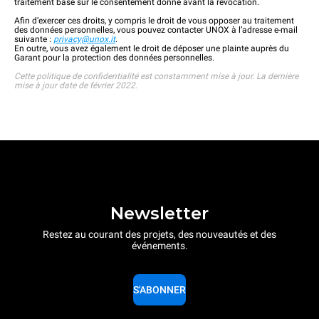
traitement basé sur le consentement donné avant la révocation.
Afin d’exercer ces droits, y compris le droit de vous opposer au traitement
des données personnelles, vous pouvez contacter UNOX à l’adresse e-mail
suivante :
privacy@unox.it
.
En outre, vous avez également le droit de déposer une plainte auprès du
Garant pour la protection des données personnelles.
Cette politique de confidentialité est constamment mise à jour. La dernière
mise à jour date de février 2022.
Newsletter
Restez au courant des projets, des nouveautés et des
événements.
S'ABONNER