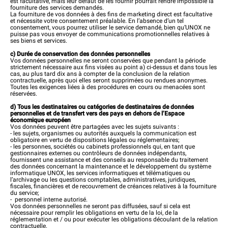
est facultative, mais leur défaut de les fournir pourrait rendre impossible la
fourniture des services demandés.
La fourniture de vos données à des fins de marketing direct est facultative
et nécessite votre consentement préalable. En l’absence d’un tel
consentement, vous pourrez utiliser le service demandé, bien qu’UNOX ne
puisse pas vous envoyer de communications promotionnelles relatives à
ses biens et services.
c) Durée de conservation des données personnelles
Vos données personnelles ne seront conservées que pendant la période
strictement nécessaire aux fins visées au point a) ci-dessus et dans tous les
cas, au plus tard dix ans à compter de la conclusion de la relation
contractuelle, après quoi elles seront supprimées ou rendues anonymes.
Toutes les exigences liées à des procédures en cours ou menacées sont
réservées.
d) Tous les destinataires ou catégories de destinataires de données
personnelles et de transfert vers des pays en dehors de l’Espace
économique européen
Vos données peuvent être partagées avec les sujets suivants :
- les sujets, organismes ou autorités auxquels la communication est
obligatoire en vertu de dispositions légales ou réglementaires;
- les personnes, sociétés ou cabinets professionnels qui, en tant que
gestionnaires externes ou contrôleurs de données indépendants,
fournissent une assistance et des conseils au responsable du traitement
des données concernant la maintenance et le développement du système
informatique UNOX, les services informatiques et télématiques ou
l’archivage ou les questions comptables, administratives, juridiques,
fiscales, financières et de recouvrement de créances relatives à la fourniture
du service;
- personnel interne autorisé.
Vos données personnelles ne seront pas diffusées, sauf si cela est
nécessaire pour remplir les obligations en vertu de la loi, de la
réglementation et / ou pour exécuter les obligations découlant de la relation
contractuelle.