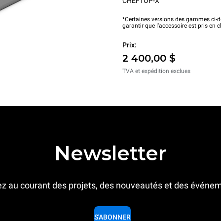
CHEFTOP-X™
*Certaines versions des gammes ci-de
garantir que l'accessoire est pris en 
Prix:
2 400,00 $
TVA et expédition exclues
Newsletter
z au courant des projets, des nouveautés et des événe
S'ABONNER