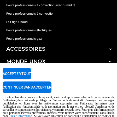
Fours professionnels à convection avec humidité
Fours professionnels à convection
Le Frigo Chaud
Fours professionnels électriques
Fours professionnels gaz
ACCESSOIRES
MONDE UNOX
Tous les accessoires
Détergents pour lavage automatique
SUPPORT
ACCEPTER TOUT
Nos bureaux dans le monde
Détergents pour lavage manuel
Traitement de l'eau avec filtres à résine
Garantie Unox
CONTINUER SANS ACCEPTER
Trouver les Revendeurs
Ce site utilise des cookies techniques et, seulement après avoir obtenu le consentement de
l'utilisateur, des cookies de profilage ou d'autres outils de suivi afin d'envoyer des messages
Trouver les Centres SAV
publicitaires en ligne avec les préférences exprimées par l'utilisateur lui-même dans
l'utilisation des fonctionnalités et la navigation sur le net et / ou objectif d'analyser et de
AI Content Disclaimer
Privacy policy
Cookie policy
surveiller le comportement des visiteurs, y compris ceux de tiers. Pour plus d'informations et
pour personnaliser vos préférences, même si vous refusez votre consentement, consultez la
Droits d'auteurt 2026 UNOX SpA Tous droits réservés. Reg.Papova n °
page
Plus d'information
. Si vous avez l'intention de consentir à l'installation de cookies (à