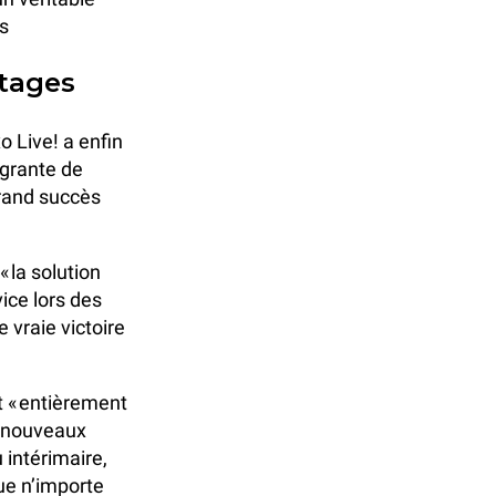
es
ntages
Live! a enfin
égrante de
grand succès
la solution
vice lors des
e vraie victoire
t « entièrement
e nouveaux
 intérimaire,
que n’importe