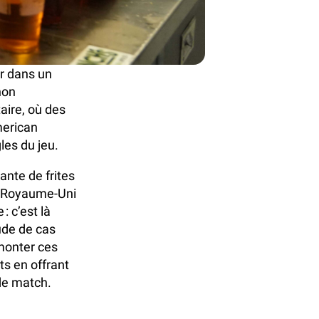
er dans un
non
aire, où des
merican
les du jeu.
ante de frites
u Royaume-Uni
: c’est là
ude de cas
monter ces
ts en offrant
 de match.