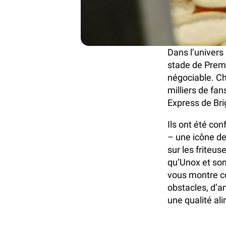
Dans l’univers 
stade de Premi
négociable. Ch
milliers de fa
Express de Bri
Ils ont été con
– une icône d
sur les friteus
qu’Unox et so
vous montre c
obstacles, d’am
une qualité al