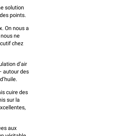
ne solution
des points.
x. On nous a
, nous ne
cutif chez
ulation d’air
– autour des
d’huile.
is cuire des
is sur la
excellentes,
iées aux
n véritable