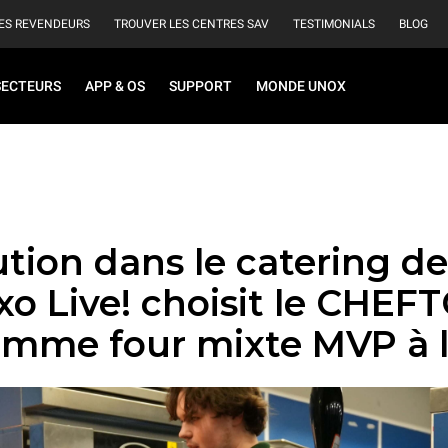
ES REVENDEURS
TROUVER LES CENTRES SAV
TESTIMONIALS
BLOG
SECTEURS
APP & OS
SUPPORT
MONDE UNOX
tion dans le catering d
xo Live! choisit le CHEF
mme four mixte MVP à 