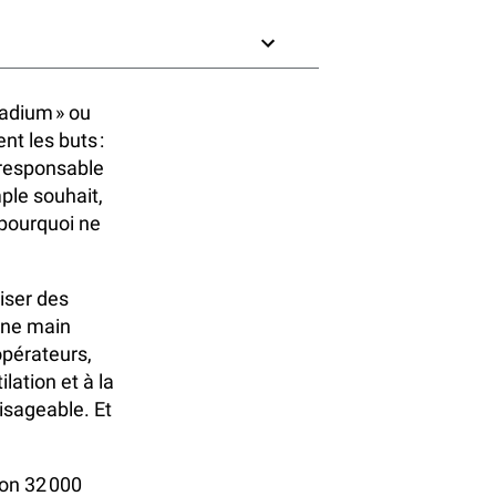
adium » ou
t les buts :
 responsable
ple souhait,
 pourquoi ne
iser des
 une main
opérateurs,
ilation et à la
isageable. Et
ron 32 000