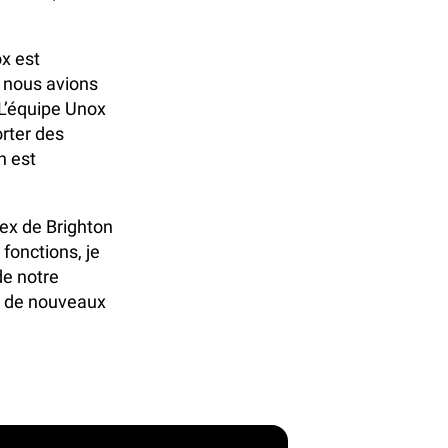
x est
e nous avions
 L’équipe Unox
orter des
n est
ex de Brighton
 fonctions, je
de notre
ur de nouveaux