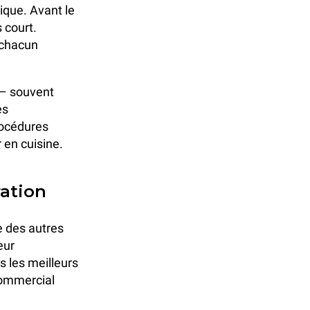
tique. Avant le
 court.
« chacun
 – souvent
es
rocédures
r en cuisine.
ation
e des autres
eur
s les meilleurs
 commercial