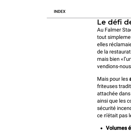
INDEX
Le défi d
Au Falmer Sta
tout simplemen
elles réclamai
de la restaura
mais bien « l’u
vendions-nous p
Mais pour les
friteuses trad
attachée dans 
ainsi que les co
sécurité incen
ce n’était pas l
Volumes él