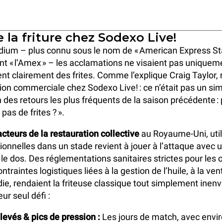
e la friture chez Sodexo Live!
dium – plus connu sous le nom de « American Express St
t « l’Amex » – les acclamations ne visaient pas uniquemen
ent clairement des frites. Comme l’explique Craig Taylor,
tion commerciale chez Sodexo Live! : ce n’était pas un sim
n des retours les plus fréquents de la saison précédente :
as de frites ? ».
acteurs de la restauration collective
au Royaume-Uni, util
itionnelles dans un stade revient à jouer à l’attaque avec
le dos. Des réglementations sanitaires strictes pour les 
ntraintes logistiques liées à la gestion de l’huile, à la vent
die, rendaient la friteuse classique tout simplement inenv
eur seul défi :
evés & pics de pression :
Les jours de match, avec envi