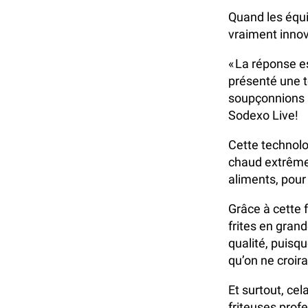
Quand les équip
vraiment innov
« La réponse 
présenté une t
soupçonnions m
Sodexo Live!
Cette technolo
chaud extrêmem
aliments, pour
Grâce à cette 
frites en gran
qualité, puisq
qu’on ne croira
Et surtout, ce
friteuses prof