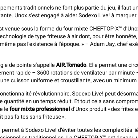
ements traditionnels ne font plus partie du jeu, il faut u
ante. Unox s’est engagé à aider Sodexo Live! à marquer 
est venue sous la forme du four mixte CHEFTOP-X™ d’Uno
echnologie de type friteuse à air dont, pour être honnête
ême pas l’existence à l’époque. » – Adam Jay, chef exé
gie de pointe s’appelle
AIR.Tornado
. Elle permet une circ
ent rapide – 3600 rotations de ventilateur par minute 
 une cuisson uniforme et croustillante, avec un minimum 
fonctionnalité révolutionnaire, Sodexo Live! peut désorma
de quantité en un temps réduit. Et tout cela sans comprom
ue le
four mixte professionnel
d’Unox produit « des frites 
it pas faites sans friteuse ».
la permet à Sodexo Live! d’éviter toutes les complexités l
essionnelles traditionnelles. Le CHEFTOP-X™ est devenu u