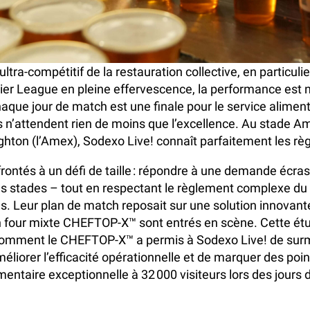
ultra-compétitif de la restauration collective, en particuli
er League en pleine effervescence, la performance est 
aque jour de match est une finale pour le service aliment
ns n’attendent rien de moins que l’excellence. Au stade A
ghton (l’Amex), Sodexo Live! connaît parfaitement les règ
frontés à un défi de taille : répondre à une demande écras
es stades – tout en respectant le règlement complexe d
es. Leur plan de match reposait sur une solution innovante 
n four mixte CHEFTOP-X™ sont entrés en scène. Cette ét
omment le CHEFTOP-X™ a permis à Sodexo Live! de sur
éliorer l’efficacité opérationnelle et de marquer des poin
imentaire exceptionnelle à 32 000 visiteurs lors des jours