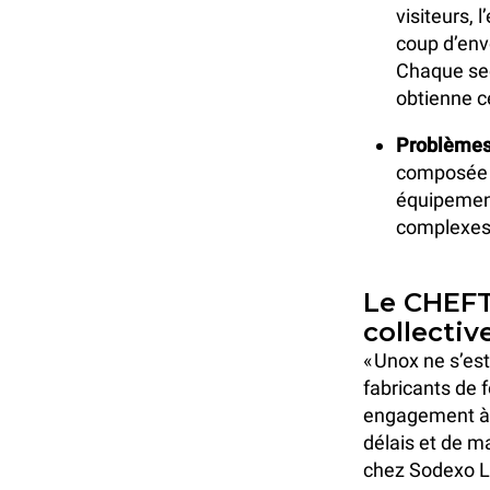
visiteurs, 
coup d’env
Chaque sec
obtienne ce
Problèmes 
composée d
équipement
complexes :
Le CHEFT
collectiv
« Unox ne s’est
fabricants de f
engagement à f
délais et de m
chez Sodexo L