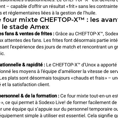
nt – capable d’offrir un résultat « frit » sans les contraint
 et réglementaires liées à la gestion de l’huile.
e four mixte CHEFTOP-X™ : les ava
r le stade Amex
s fans & ventes de frites :
Grâce au CHEFTOP-X™, Sodexo 
x attentes des fans. Les frites font désormais partie int
hissant l’expérience des jours de match et rencontrant un 
ic.
ationnelle & rapidité :
Le CHEFTOP-X™ d’Unox a apporté « 
a donné les moyens à l’équipe d’améliorer la vitesse de ser
 Les plats sont désormais toujours « chauds et frais » – un
é et la satisfaction client.
personnel & de la formation :
Ce four mixte tout-en-un es
», ce qui permet à Sodexo Live! de former facilement d
 une équipe qui s’appuie sur du personnel temporaire ou
équipement simple à utiliser est essentiel. Cela signifie 