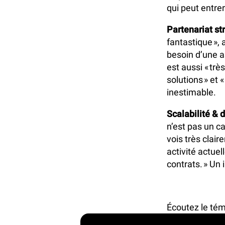
qui peut entre
Partenariat s
fantastique »,
besoin d’une a
est aussi « trè
solutions » et 
inestimable.
Scalabilité & 
n’est pas un ca
vois très clai
activité actue
contrats. » Un 
Écoutez le tém