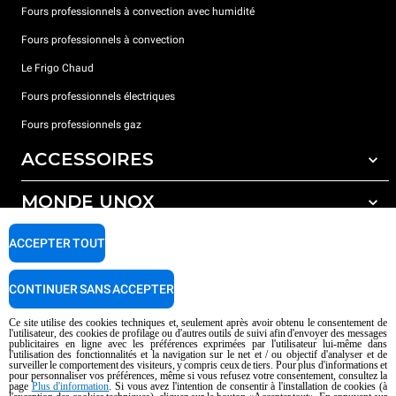
Fours professionnels à convection avec humidité
Fours professionnels à convection
Le Frigo Chaud
Fours professionnels électriques
Fours professionnels gaz
ACCESSOIRES
MONDE UNOX
Tous les accessoires
Détergents pour lavage automatique
SUPPORT
ACCEPTER TOUT
Nos bureaux dans le monde
Détergents pour lavage manuel
Traitement de l'eau avec filtres à résine
Garantie Unox
CONTINUER SANS ACCEPTER
Trouver les Revendeurs
Ce site utilise des cookies techniques et, seulement après avoir obtenu le consentement de
l'utilisateur, des cookies de profilage ou d'autres outils de suivi afin d'envoyer des messages
Trouver les Centres SAV
publicitaires en ligne avec les préférences exprimées par l'utilisateur lui-même dans
l'utilisation des fonctionnalités et la navigation sur le net et / ou objectif d'analyser et de
AI Content Disclaimer
Privacy policy
Cookie policy
surveiller le comportement des visiteurs, y compris ceux de tiers. Pour plus d'informations et
pour personnaliser vos préférences, même si vous refusez votre consentement, consultez la
Droits d'auteurt 2026 UNOX SpA Tous droits réservés. Reg.Papova n °
page
Plus d'information
. Si vous avez l'intention de consentir à l'installation de cookies (à