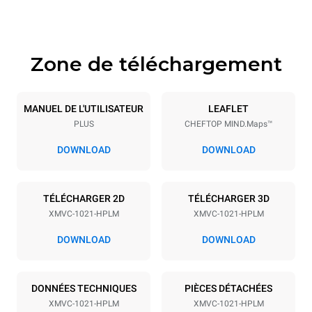
Alimentation
Tension
Énergie électrique
Zone de téléchargement
440V 3~ / 480V 3~
27.5-33 kW
Fréquence
Type de prise
50 / 60 Hz
NON INCLUS
MANUEL DE L'UTILISATEUR
LEAFLET
PLUS
CHEFTOP MIND.Maps™
DOWNLOAD
DOWNLOAD
*
Consommation en kwh et émissions de co2
Consommation en kWh
Émissions de CO2
TÉLÉCHARGER 2D
TÉLÉCHARGER 3D
134,1 kWh/jour
0 Kg CO2/jour
L'estimation inclut
XMVC-1021-HPLM
XMVC-1021-HPLM
uniquement les émissions
directes produites par le
DOWNLOAD
DOWNLOAD
four. Les émissions
indirectes dépendent du
réseau énergétique auquel
il est connecté; ces
DONNÉES TECHNIQUES
dernières peuvent être
PIÈCES DÉTACHÉES
éliminées en choisissant
XMVC-1021-HPLM
XMVC-1021-HPLM
d'acheter de l'énergie