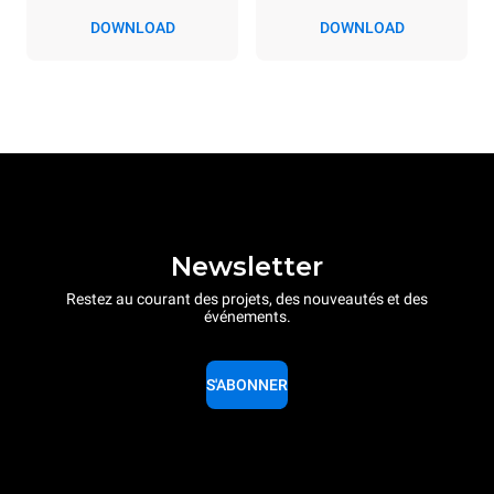
produite à partir de sources
DOWNLOAD
DOWNLOAD
renouvelables.
Greenhouse
Gas Protocol
Newsletter
Restez au courant des projets, des nouveautés et des
événements.
S'ABONNER