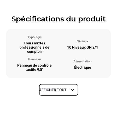
Spécifications du produit
Typologie
Niveaux
Fours mixtes
professionnels de
10 Niveaux GN 2/1
comptoir
Panneau
Alimentation
Panneau de contrôle
Électrique
tactile 9,5"
AFFICHER TOUT
Caractéristiques de la plaque
Nombre de plaques
Taille de la plaque
10
GN 2/1