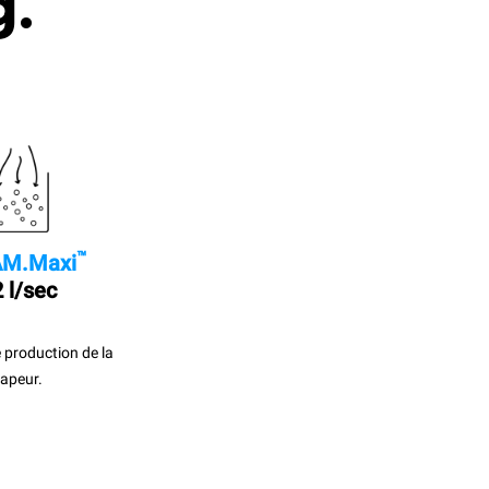
g.
™
M.Maxi
 l/sec
 production de la
apeur.