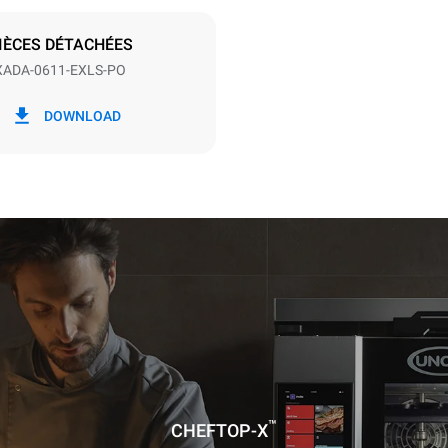
P | ✓
IÈCES DÉTACHÉES
XADA-0611-EXLS-PO
ion en kWh
Émissions de CO2
DOWNLOAD
jour
0 Kg CO2/jour
L'estimation inclut uniquemen
émissions directes produites p
Les émissions indirectes dép
réseau énergétique auquel il 
ces dernières peuvent être é
choisissant d'acheter de l'éne
à partir de sources renouvela
™
CHEFTOP-X