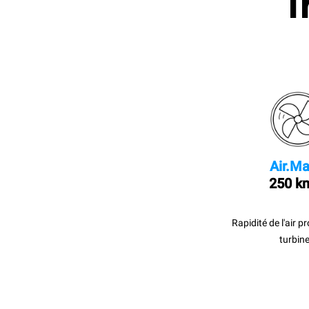
I
Air.Ma
250 k
Rapidité de l'air p
turbine