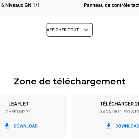
6 Niveaux GN 1/1
Panneau de contrôle tact
AFFICHER TOUT
Profondeur
33 in
Zone de téléchargement
aques
Taille de la plaque
GN 1/1
LEAFLET
TÉLÉCHARGER 2
CHEFTOP-X™
XADA-0611-EXLS-P
Énergie électrique
08V 3~
12.5 / 9.7 kW
DOWNLOAD
DOWNLOA