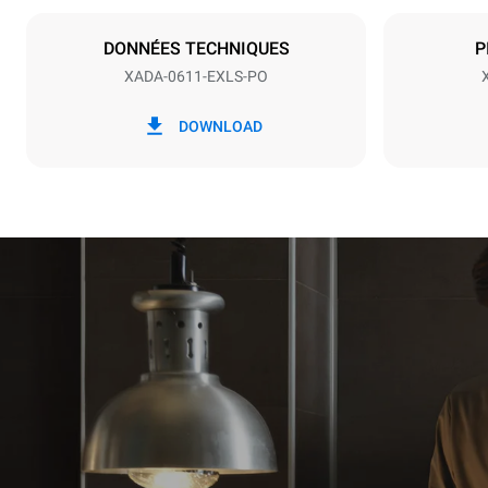
NEMA 15-50
DONNÉES TECHNIQUES
P
XADA-0611-EXLS-PO
*
Consommation en kwh et émissions de
Consommat
co2
DOWNLOAD
27,4 kWh/