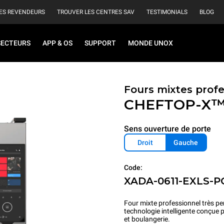
ES REVENDEURS
TROUVER LES CENTRES SAV
TESTIMONIALS
BLOG
SECTEURS
APP & OS
SUPPORT
MONDE UNOX
Fours mixtes prof
CHEFTOP-X
Sens ouverture de porte
Droit
Gauche
Code:
XADA-0611-EXLS-P
Four mixte professionnel très pe
technologie intelligente conçue 
et boulangerie.