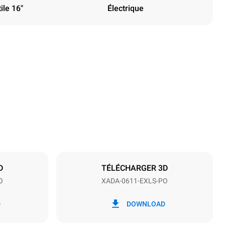
ile 16"
Électrique
Hauteur
31 in
Espace entre les plaques
2 in
D
TÉLÉCHARGER 3D
O
XADA-0611-EXLS-PO
Fréquence
60 Hz
D
DOWNLOAD