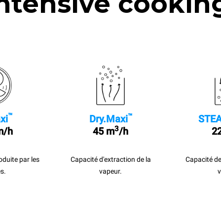
ntensive cookin
™
™
xi
Dry.Maxi
STEA
3
m/h
45 m
/h
22
roduite par les
Capacité d'extraction de la
Capacité de
s.
vapeur.
v