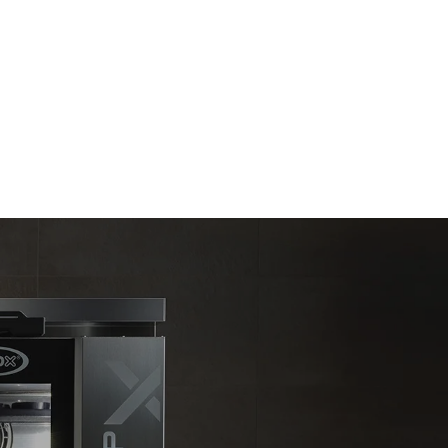
t les
ar le four.
endent du
est connecté;
liminées en
rgie produite
bles.