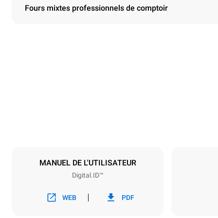
Fours mixtes professionnels de comptoir
Dimensions
Largeur
29 in
Poids
250.8 lb
Caractéristiques de la plaque
Nombre de pl
6
MANUEL DE L'UTILISATEUR
Digital.ID™
Alimentation
Tension
240V 3~ / 2
WEB
PDF
Type de prise