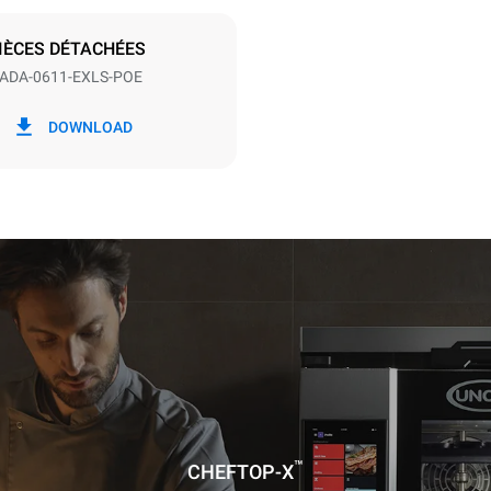
S
IÈCES DÉTACHÉES
ADA-0611-EXLS-POE
ion en kWh
Émissions de CO2
DOWNLOAD
jour
0 Kg CO2/jour
L'estimation inclut uniquemen
émissions directes produites p
Les émissions indirectes dép
réseau énergétique auquel il 
ces dernières peuvent être é
choisissant d'acheter de l'éne
à partir de sources renouvela
™
CHEFTOP-X