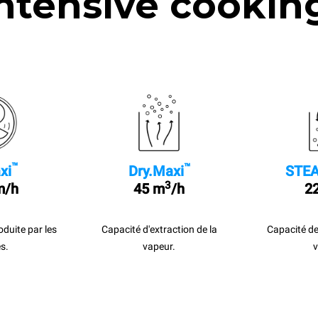
ntensive cookin
™
™
xi
Dry.Maxi
STEA
3
m/h
45 m
/h
22
roduite par les
Capacité d'extraction de la
Capacité de
s.
vapeur.
v