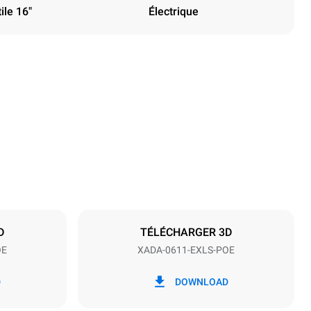
ile 16"
Électrique
Hauteur
31 in
Espace entre les plaques
2 in
D
TÉLÉCHARGER 3D
OE
XADA-0611-EXLS-POE
Fréquence
60 Hz
D
DOWNLOAD