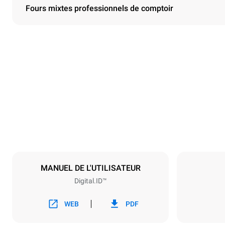
Fours mixtes professionnels de comptoir
Dimensions
Largeur
29 in
Poids
250.8 lb
Caractéristiques de la plaque
Nombre de pl
6
MANUEL DE L'UTILISATEUR
Digital.ID™
Alimentation
Tension
208V 3~ / 2
WEB
PDF
Type de prise