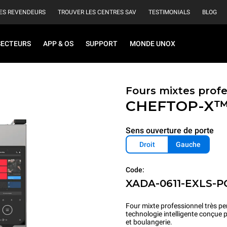
ES REVENDEURS
TROUVER LES CENTRES SAV
TESTIMONIALS
BLOG
SECTEURS
APP & OS
SUPPORT
MONDE UNOX
Fours mixtes prof
CHEFTOP-X
Sens ouverture de porte
Droit
Gauche
Code:
XADA-0611-EXLS-P
Four mixte professionnel très pe
technologie intelligente conçue 
et boulangerie.