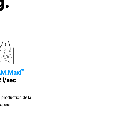
g.
™
M.Maxi
 l/sec
 production de la
apeur.