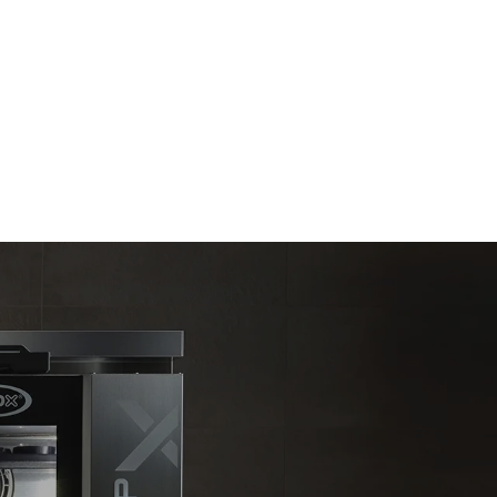
t les
ar le four.
endent du
est connecté;
liminées en
rgie produite
bles.