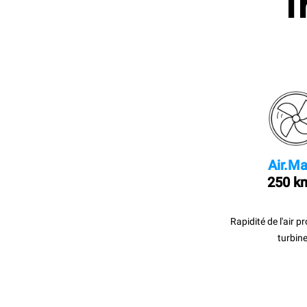
I
Air.Ma
250 k
Rapidité de l'air p
turbine