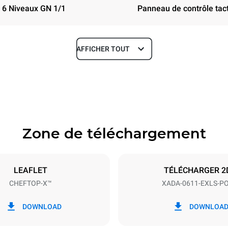
6 Niveaux GN 1/1
Panneau de contrôle tact
AFFICHER TOUT
Profondeur
33 in
Zone de téléchargement
aques
Taille de la plaque
GN 1/1
LEAFLET
TÉLÉCHARGER 2
CHEFTOP-X™
XADA-0611-EXLS-P
Énergie électrique
40V 3~
9.7 / 12.5 kW
DOWNLOAD
DOWNLOA