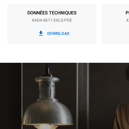
NON INCLU
DONNÉES TECHNIQUES
P
XADA-0611-EXLS-POE
X
*
Consommation en kwh et émissions de
Consommat
co2
DOWNLOAD
27,4 kWh/