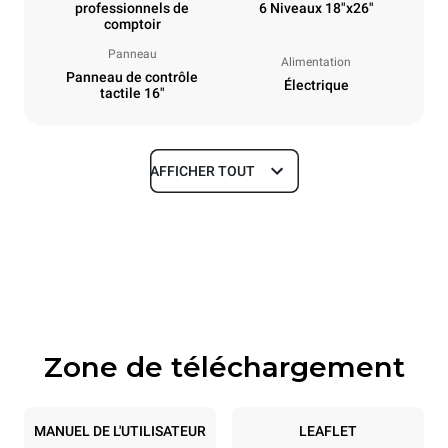
professionnels de
6 Niveaux 18"x26"
comptoir
Panneau
Alimentation
Panneau de contrôle
Électrique
tactile 16"
AFFICHER TOUT
Dimensions
Largeur
Profondeur
33 in
41 in
Hauteur
Poids
33 in
347 lb
Zone de téléchargement
Caractéristiques de la plaque
Nombre de plaques
Taille de la plaque
6
18"x26"
MANUEL DE L'UTILISATEUR
LEAFLET