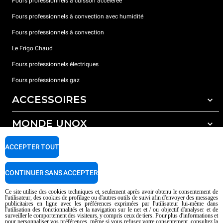
Fours professionnels à cuisson accélérée
Fours professionnels à convection avec humidité
Fours professionnels à convection
Le Frigo Chaud
Fours professionnels électriques
Fours professionnels gaz
ACCESSOIRES
MONDE UNOX
Tous les accessoires
Détergents pour lavage automatique
SUPPORT
ACCEPTER TOUT
Nos bureaux dans le monde
Détergents pour lavage manuel
Traitement de l'eau avec filtres à résine
Garantie Unox
CONTINUER SANS ACCEPTER
Trouver les Revendeurs
Ce site utilise des cookies techniques et, seulement après avoir obtenu le consentement de
l'utilisateur, des cookies de profilage ou d'autres outils de suivi afin d'envoyer des messages
Trouver les Centres SAV
publicitaires en ligne avec les préférences exprimées par l'utilisateur lui-même dans
l'utilisation des fonctionnalités et la navigation sur le net et / ou objectif d'analyser et de
AI Content Disclaimer
Privacy policy
Cookie policy
surveiller le comportement des visiteurs, y compris ceux de tiers. Pour plus d'informations et
pour personnaliser vos préférences, même si vous refusez votre consentement, consultez la