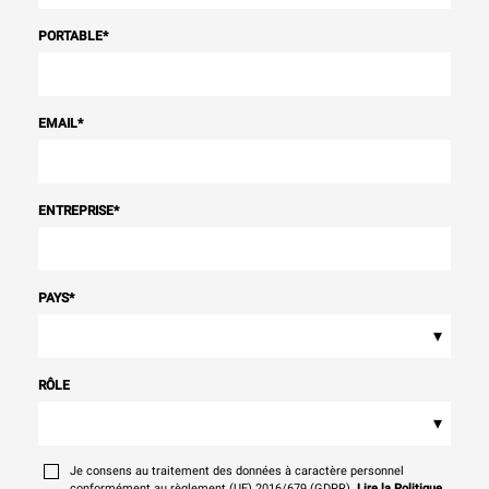
PORTABLE
*
EMAIL
*
ENTREPRISE
*
PAYS
*
▾
RÔLE
▾
Je consens au traitement des données à caractère personnel
conformément au règlement (UE) 2016/679 (GDPR).
Lire la Politique