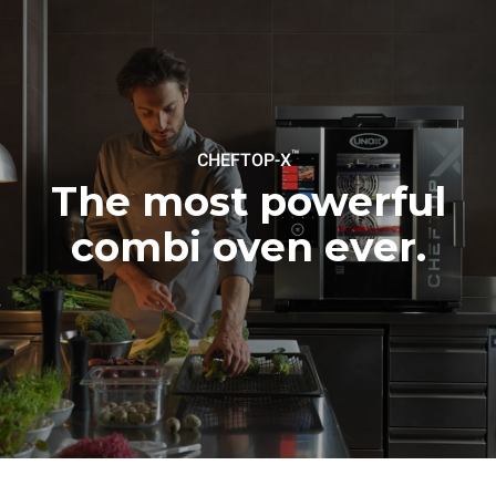
réseau énergétique auquel
il est connecté; ces
dernières peuvent être
éliminées en choisissant
d'acheter de l'énergie
produite à partir de sources
renouvelables.
Greenhouse
Gas Protocol
™
CHEFTOP-X
The most powerful
combi oven ever.