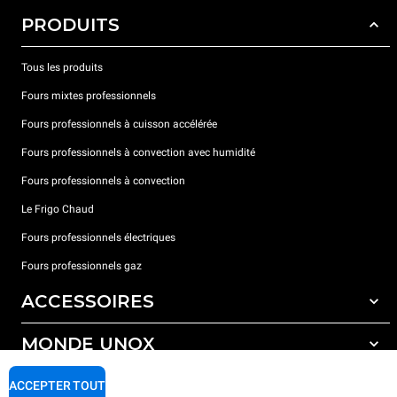
PRODUITS
Tous les produits
Fours mixtes professionnels
Fours professionnels à cuisson accélérée
Fours professionnels à convection avec humidité
Fours professionnels à convection
Le Frigo Chaud
Fours professionnels électriques
Fours professionnels gaz
ACCESSOIRES
MONDE UNOX
Tous les accessoires
Détergents pour lavage automatique
SUPPORT
ACCEPTER TOUT
Nos bureaux dans le monde