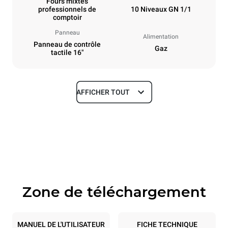
Fours mixtes
professionnels de
10 Niveaux GN 1/1
comptoir
Panneau
Alimentation
Panneau de contrôle
Gaz
tactile 16"
AFFICHER TOUT
Dimensions
Largeur
Profondeur
29 in
33 in
Hauteur
Poids
43 in
347.6 lb
Zone de téléchargement
Caractéristiques de la plaque
Nombre de plaques
Taille de la plaque
10
GN 1/1
MANUEL DE L'UTILISATEUR
FICHE TECHNIQUE