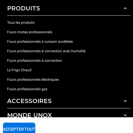
PRODUITS
Tous les produits
Fours mixtes professionnels
Fours professionnels à cuisson accélérée
Fours professionnels à convection avec humidité
Fours professionnels à convection
Le Frigo Chaud
Fours professionnels électriques
Fours professionnels gaz
ACCESSOIRES
MONDE UNOX
Tous les accessoires
Détergents pour lavage automatique
SUPPORT
ACCEPTER TOUT
Nos bureaux dans le monde