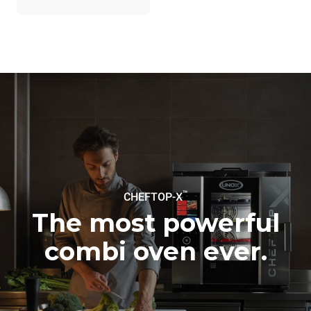
réseau énergétique auquel
il est connecté; ces
dernières peuvent être
éliminées en choisissant
d'acheter de l'énergie
produite à partir de sources
renouvelables.
Greenhouse
Gas Protocol
™
CHEFTOP-X
The most powerful
combi oven ever.