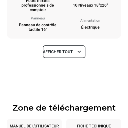
Fours mixtes
professionnels de
10 Niveaux 18"x26"
comptoir
Panneau
Alimentation
Panneau de contrôle
Électrique
tactile 16"
AFFICHER TOUT
Dimensions
Largeur
Profondeur
33 in
41 in
Hauteur
Poids
47 in
422 lb
Zone de téléchargement
Caractéristiques de la plaque
Nombre de plaques
Taille de la plaque
10
18"x26"
MANUEL DE L'UTILISATEUR
FICHE TECHNIQUE