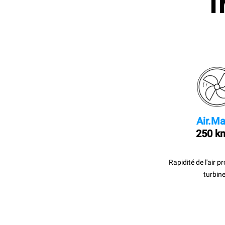
I
Air.Ma
250 k
Rapidité de l'air p
turbine