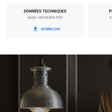
NON INCLU
DONNÉES TECHNIQUES
P
XADA-10FS-EXRS-POE
X
*
Consommation en kwh et émissions de
Consommat
co2
DOWNLOAD
141,2 kWh