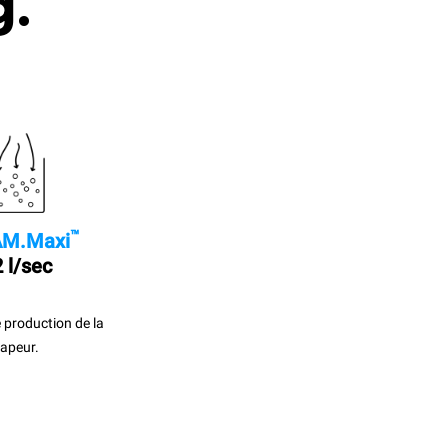
g.
™
M.Maxi
 l/sec
 production de la
apeur.