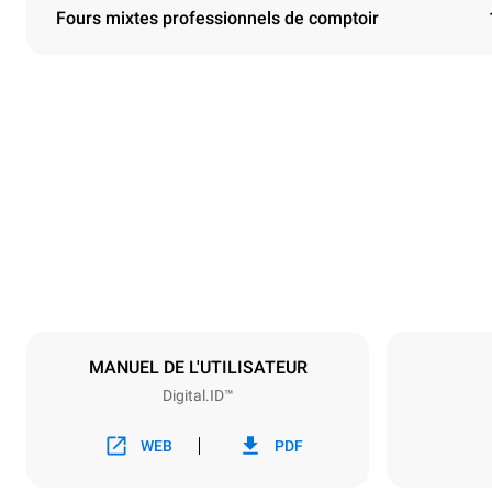
Fours mixtes professionnels de comptoir
Dimensions
Largeur
33 in
Poids
422 lb
Caractéristiques de la plaque
Nombre de pl
10
MANUEL DE L'UTILISATEUR
Digital.ID™
Alimentation
Tension
208V 3~ / 2
WEB
PDF
Type de prise