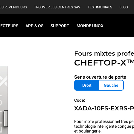
ES REVENDEURS
TROUVER LES CENTRES SAV
TESTIMONIALS
BLOG
SECTEURS
APP & OS
SUPPORT
MONDE UNOX
Fours mixtes prof
CHEFTOP-X
Sens ouverture de porte
Droit
Gauche
Code:
XADA-10FS-EXRS-
Four mixte professionnel très pe
technologie intelligente conçue 
et boulangerie.