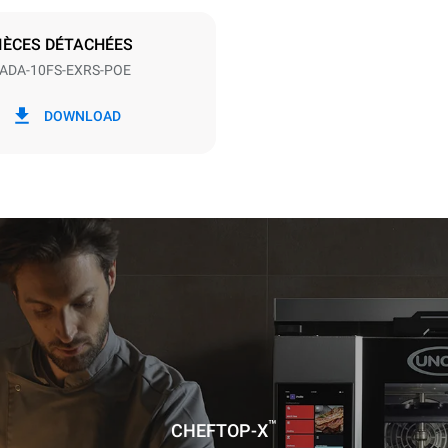
S
IÈCES DÉTACHÉES
ADA-10FS-EXRS-POE
ion en kWh
Émissions de CO2
DOWNLOAD
/jour
0 Kg CO2/jour
L'estimation inclut uniquemen
émissions directes produites p
Les émissions indirectes dép
réseau énergétique auquel il 
ces dernières peuvent être é
choisissant d'acheter de l'éne
à partir de sources renouvela
™
CHEFTOP-X