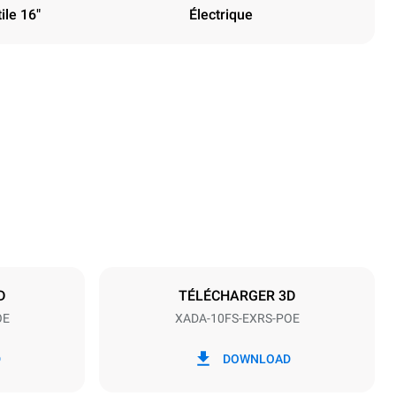
ile 16"
Électrique
Hauteur
47 in
Espace entre les plaques
3 in
D
TÉLÉCHARGER 3D
OE
XADA-10FS-EXRS-POE
Fréquence
60 Hz
D
DOWNLOAD