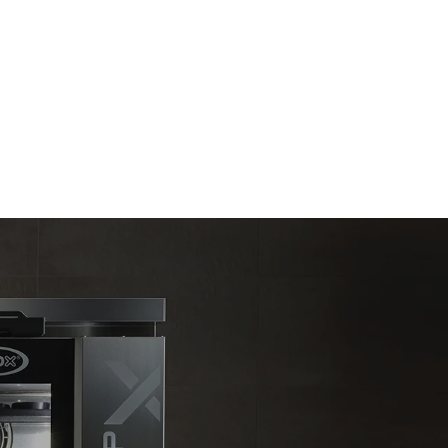
t les
ar le four.
endent du
est connecté;
liminées en
rgie produite
bles.