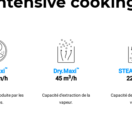
ntensive cookin
™
™
xi
Dry.Maxi
STEA
3
m/h
45 m
/h
22
roduite par les
Capacité d'extraction de la
Capacité de
s.
vapeur.
v