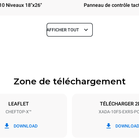
10 Niveaux 18"x26"
Panneau de contrôle tact
AFFICHER TOUT
Profondeur
41 in
Zone de téléchargement
aques
Taille de la plaque
18"x26"
LEAFLET
TÉLÉCHARGER 2
CHEFTOP-X™
XADA-10FS-EXRS-P
Énergie électrique
40V 3~
30 / 38.8 kW
DOWNLOAD
DOWNLOA